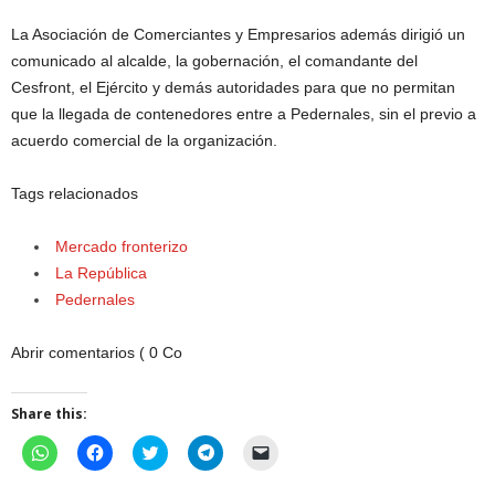
La Asociación de Comerciantes y Empresarios además dirigió un
comunicado al alcalde, la gobernación, el comandante del
Cesfront, el Ejército y demás autoridades para que no permitan
que la llegada de contenedores entre a Pedernales, sin el previo a
acuerdo comercial de la organización.
Tags relacionados
Mercado fronterizo
La República
Pedernales
Abrir comentarios ( 0 Co
Share this:
C
C
C
C
C
l
l
l
l
l
i
i
i
i
i
c
c
c
c
c