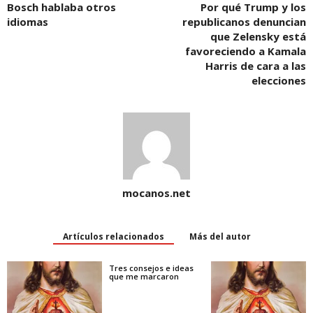
w
w
)
w
i
Bosch hablaba otros
Por qué Trump y los
)
)
)
n
idiomas
republicanos denuncian
d
o
que Zelensky está
w
)
favoreciendo a Kamala
Harris de cara a las
elecciones
mocanos.net
Artículos relacionados
Más del autor
Tres consejos e ideas
que me marcaron