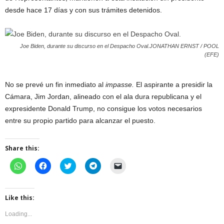
desde hace 17 días y con sus trámites detenidos.
Joe Biden, durante su discurso en el Despacho Oval.JONATHAN ERNST / POOL
(EFE)
No se prevé un fin inmediato al
impasse.
El aspirante a presidir la
Cámara, Jim Jordan, alineado con el ala dura republicana y el
expresidente Donald Trump, no consigue los votos necesarios
entre su propio partido para alcanzar el puesto.
Share this:
C
C
C
C
C
l
l
l
l
l
i
i
i
i
i
c
c
c
c
c
k
k
k
k
k
t
t
t
t
t
Like this:
o
o
o
o
o
s
s
s
s
e
Loading...
h
h
h
h
m
a
a
a
a
a