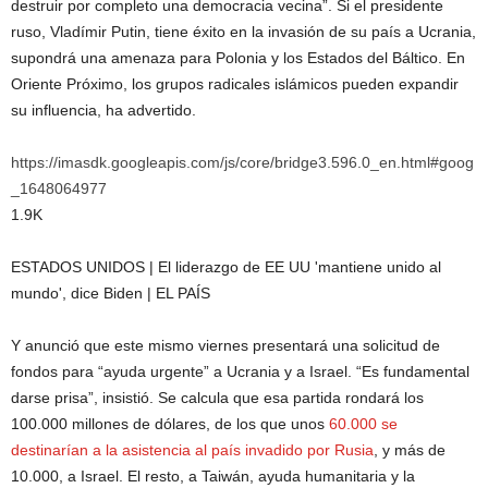
destruir por completo una democracia vecina”. Si el presidente
ruso, Vladímir Putin, tiene éxito en la invasión de su país a Ucrania,
supondrá una amenaza para Polonia y los Estados del Báltico. En
Oriente Próximo, los grupos radicales islámicos pueden expandir
su influencia, ha advertido.
https://imasdk.googleapis.com/js/core/bridge3.596.0_en.html#goog
_1648064977
1.9K
ESTADOS UNIDOS | El liderazgo de EE UU 'mantiene unido al
mundo', dice Biden | EL PAÍS
Y anunció que este mismo viernes presentará una solicitud de
fondos para “ayuda urgente” a Ucrania y a Israel. “Es fundamental
darse prisa”, insistió. Se calcula que esa partida rondará los
100.000 millones de dólares, de los que unos
60.000 se
destinarían a la asistencia al país invadido por Rusia
, y más de
10.000, a Israel. El resto, a Taiwán, ayuda humanitaria y la