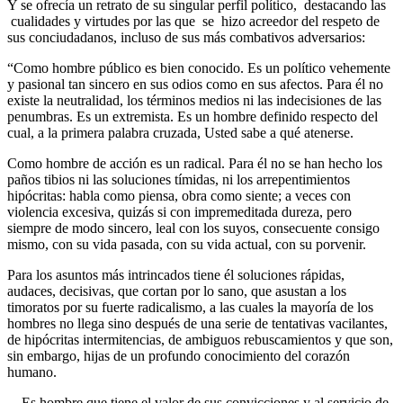
Y se ofrecía un retrato de su singular perfil político, destacando las
cualidades y virtudes por las que se hizo acreedor del respeto de
sus conciudadanos, incluso de sus más combativos adversarios:
“Como hombre público es bien conocido. Es un político vehemente
y pasional tan sincero en sus odios como en sus afectos. Para él no
existe la neutralidad, los términos medios ni las indecisiones de las
penumbras. Es un extremista. Es un hombre definido respecto del
cual, a la primera palabra cruzada, Usted sabe a qué atenerse.
Como hombre de acción es un radical. Para él no se han hecho los
paños tibios ni las soluciones tímidas, ni los arrepentimientos
hipócritas: habla como piensa, obra como siente; a veces con
violencia excesiva, quizás si con impremeditada dureza, pero
siempre de modo sincero, leal con los suyos, consecuente consigo
mismo, con su vida pasada, con su vida actual, con su porvenir.
Para los asuntos más intrincados tiene él soluciones rápidas,
audaces, decisivas, que cortan por lo sano, que asustan a los
timoratos por su fuerte radicalismo, a las cuales la mayoría de los
hombres no llega sino después de una serie de tentativas vacilantes,
de hipócritas intermitencias, de ambiguos rebuscamientos y que son,
sin embargo, hijas de un profundo conocimiento del corazón
humano.
…Es hombre que tiene el valor de sus convicciones y al servicio de