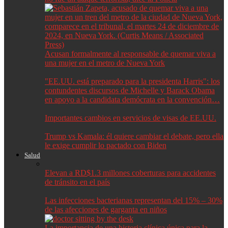
Acusan formalmente al responsable de quemar viva a
una mujer en el metro de Nueva York
"EE.UU. está preparado para la presidenta Harris": los
contundentes discursos de Michelle y Barack Obama
en apoyo a la candidata demócrata en la convención…
Importantes cambios en servicios de visas de EE.UU.
Trump vs Kamala: él quiere cambiar el debate, pero ella
le exige cumplir lo pactado con Biden
Salud
Elevan a RD$1.3 millones coberturas para accidentes
de tránsito en el país
Las infecciones bacterianas representan del 15% – 30%
de las afecciones de garganta en niños
La importancia de una historia clínica única para la