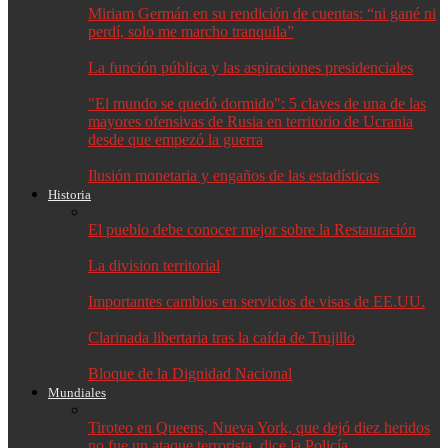
Miriam Germán en su rendición de cuentas: “ni gané ni
perdí, solo me marcho tranquila”
La función pública y las aspiraciones presidenciales
"El mundo se quedó dormido": 5 claves de una de las
mayores ofensivas de Rusia en territorio de Ucrania
desde que empezó la guerra
Ilusión monetaria y engaños de las estadísticas
Historia
El pueblo debe conocer mejor sobre la Restauración
La division territorial
Importantes cambios en servicios de visas de EE.UU.
Clarinada libertaria tras la caída de Trujillo
Bloque de la Dignidad Nacional
Mundiales
Tiroteo en Queens, Nueva York, que dejó diez heridos
no fue un ataque terrorista, dice la Policía