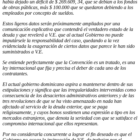
había dejado un déficit de $ 269.609, 34, que se debían a los fondos
de obras públicas, más $ 100.000 que se quedaron debiendo a los
empleados por concepto de sueldos.
Estos ligeros datos serán próximamente ampliados por una
comunicación explicativa que contendrá el verdadero estado de la
deuda y que revelerá a V.E. que al actual Gobierno no puede
imputársele la responsabilidad del caso, quedando a la vez
evidenciada la exageración de ciertos datos que parece le han sido
suministrados a V.E.
Se entiende perfectamente que la Convención es un tratado, es una
ley internacional que fija y precisa el deber de cada uno de los
contratantes.
El actual gobierno dominicano aspira a mantenerse dentro de sus
estipulaciones y significa que las irregularidades intervenidas como
consecuencia de los desaciertos administrativos anteriores y de las
tres revoluciones de que se ha visto amenazado en nada han
afectado al servicio de la deuda exterior, que se paga
religiosamente, y cuyos bonos sostienen una expresión a tipo en los
mercados extranjeros, que denota la seriedad con que se satisface el
compromiso internacional que ellos representan.
Por no considerarla concurrente a lograr el fin deseado es que el
Gobierno no acoge la insinuación de V.E. de trabajar por el