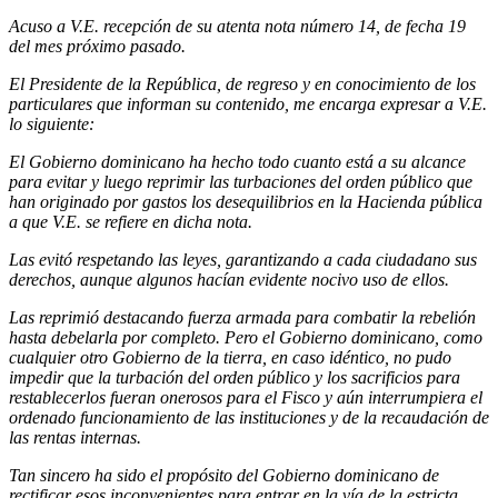
Acuso a V.E. recepción de su atenta nota número 14, de fecha 19
del mes próximo pasado.
El Presidente de la República, de regreso y en conocimiento de los
particulares que informan su contenido, me encarga expresar a V.E.
lo siguiente:
El Gobierno dominicano ha hecho todo cuanto está a su alcance
para evitar y luego reprimir las turbaciones del orden público que
han originado por gastos los desequilibrios en la Hacienda pública
a que V.E. se refiere en dicha nota.
Las evitó respetando las leyes, garantizando a cada ciudadano sus
derechos, aunque algunos hacían evidente nocivo uso de ellos.
Las reprimió destacando fuerza armada para combatir la rebelión
hasta debelarla por completo. Pero el Gobierno dominicano, como
cualquier otro Gobierno de la tierra, en caso idéntico, no pudo
impedir que la turbación del orden público y los sacrificios para
restablecerlos fueran onerosos para el Fisco y aún interrumpiera el
ordenado funcionamiento de las instituciones y de la recaudación de
las rentas internas.
Tan sincero ha sido el propósito del Gobierno dominicano de
rectificar esos inconvenientes para entrar en la vía de la estricta