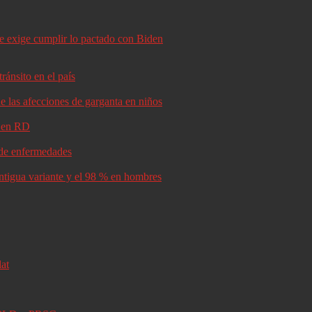
le exige cumplir lo pactado con Biden
ránsito en el país
e las afecciones de garganta en niños
d en RD
s de enfermedades
antigua variante y el 98 % en hombres
lat