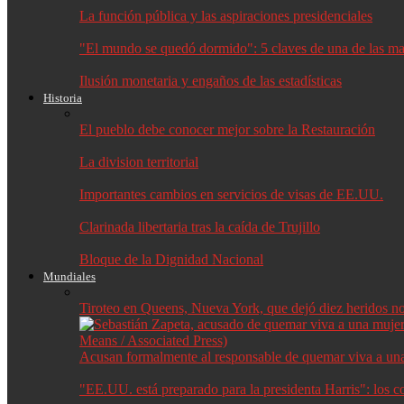
La función pública y las aspiraciones presidenciales
"El mundo se quedó dormido": 5 claves de una de las may
Ilusión monetaria y engaños de las estadísticas
Historia
El pueblo debe conocer mejor sobre la Restauración
La division territorial
Importantes cambios en servicios de visas de EE.UU.
Clarinada libertaria tras la caída de Trujillo
Bloque de la Dignidad Nacional
Mundiales
Tiroteo en Queens, Nueva York, que dejó diez heridos no f
Acusan formalmente al responsable de quemar viva a un
"EE.UU. está preparado para la presidenta Harris": los