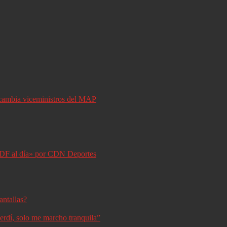
y cambia viceministros del MAP
DF al día» por CDN Deportes
antallas?
erdí, solo me marcho tranquila”