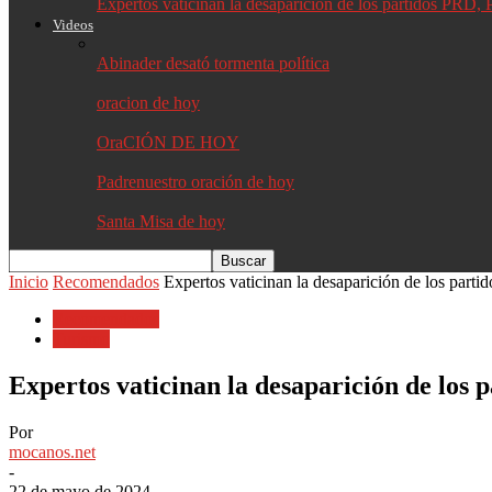
Expertos vaticinan la desaparición de los partidos PR
Videos
Abinader desató tormenta política
oracion de hoy
OraCIÓN DE HOY
Padrenuestro oración de hoy
Santa Misa de hoy
Inicio
Recomendados
Expertos vaticinan la desaparición de los pa
Recomendados
Turismo
Expertos vaticinan la desaparición de lo
Por
mocanos.net
-
22 de mayo de 2024