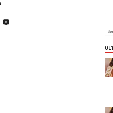
s
a
0
Seg
UL