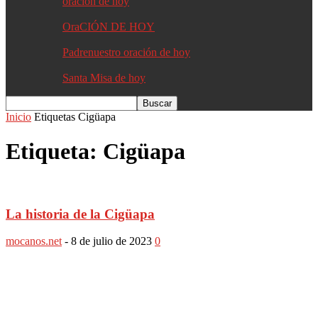
oracion de hoy
OraCIÓN DE HOY
Padrenuestro oración de hoy
Santa Misa de hoy
Inicio
Etiquetas
Cigüapa
Etiqueta: Cigüapa
La historia de la Cigüapa
mocanos.net
-
8 de julio de 2023
0