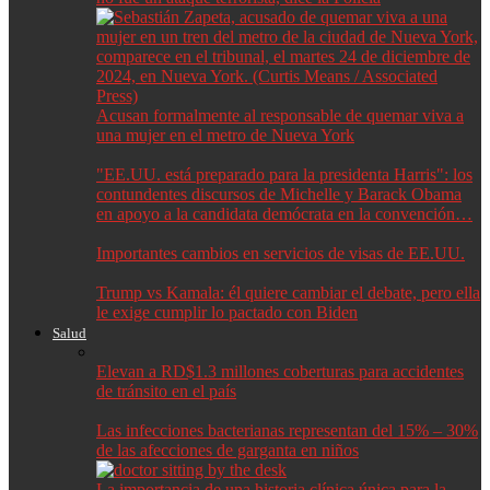
Acusan formalmente al responsable de quemar viva a
una mujer en el metro de Nueva York
"EE.UU. está preparado para la presidenta Harris": los
contundentes discursos de Michelle y Barack Obama
en apoyo a la candidata demócrata en la convención…
Importantes cambios en servicios de visas de EE.UU.
Trump vs Kamala: él quiere cambiar el debate, pero ella
le exige cumplir lo pactado con Biden
Salud
Elevan a RD$1.3 millones coberturas para accidentes
de tránsito en el país
Las infecciones bacterianas representan del 15% – 30%
de las afecciones de garganta en niños
La importancia de una historia clínica única para la