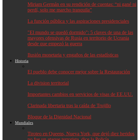
Miriam Germán en su rendición de cuentas: “ni gané ni
perdí, solo me marcho tranquila”
La función pública y las aspiraciones presidenciales
"El mundo se quedó dormido": 5 claves de una de las
mayores ofensivas de Rusia en territorio de Ucrania
desde que empezó la guerra
Ilusión monetaria y engaños de las estadísticas
Historia
El pueblo debe conocer mejor sobre la Restauración
La division territorial
Importantes cambios en servicios de visas de EE.UU.
Clarinada libertaria tras la caída de Trujillo
Bloque de la Dignidad Nacional
Mundiales
Tiroteo en Queens, Nueva York, que dejó diez heridos
no fue un ataque terrorista, dice la Policía