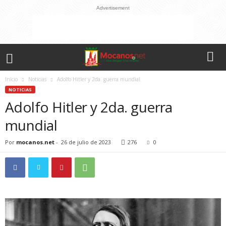
Advertisement
Inicio
Noticias
Adolfo Hitler y 2da. guerra mundial
NOTICIAS
Adolfo Hitler y 2da. guerra
mundial
Por
mocanos.net
-
26 de julio de 2023
276
0