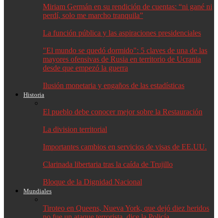
Miriam Germán en su rendición de cuentas: “ni gané ni
perdí, solo me marcho tranquila”
La función pública y las aspiraciones presidenciales
"El mundo se quedó dormido": 5 claves de una de las
mayores ofensivas de Rusia en territorio de Ucrania
desde que empezó la guerra
Ilusión monetaria y engaños de las estadísticas
Historia
El pueblo debe conocer mejor sobre la Restauración
La division territorial
Importantes cambios en servicios de visas de EE.UU.
Clarinada libertaria tras la caída de Trujillo
Bloque de la Dignidad Nacional
Mundiales
Tiroteo en Queens, Nueva York, que dejó diez heridos
no fue un ataque terrorista, dice la Policía