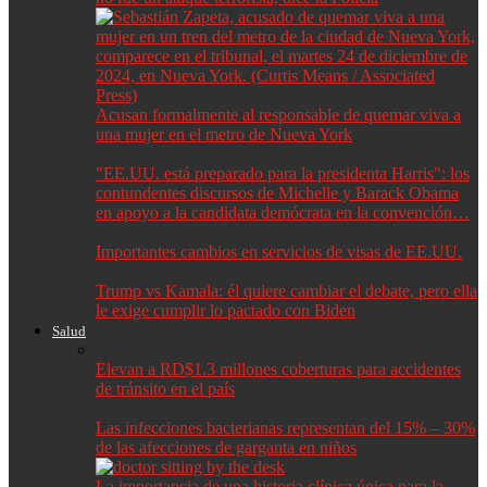
Acusan formalmente al responsable de quemar viva a
una mujer en el metro de Nueva York
"EE.UU. está preparado para la presidenta Harris": los
contundentes discursos de Michelle y Barack Obama
en apoyo a la candidata demócrata en la convención…
Importantes cambios en servicios de visas de EE.UU.
Trump vs Kamala: él quiere cambiar el debate, pero ella
le exige cumplir lo pactado con Biden
Salud
Elevan a RD$1.3 millones coberturas para accidentes
de tránsito en el país
Las infecciones bacterianas representan del 15% – 30%
de las afecciones de garganta en niños
La importancia de una historia clínica única para la