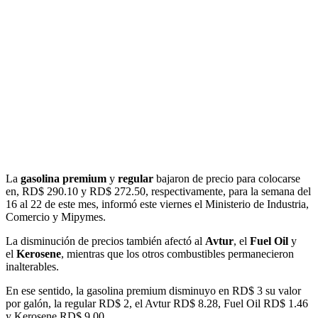
La
gasolina premium
y
regular
bajaron de precio para colocarse
en, RD$ 290.10 y RD$ 272.50, respectivamente, para la semana del
16 al 22 de este mes, informó este viernes el Ministerio de Industria,
Comercio y Mipymes.
La disminución de precios también afectó al
Avtur
, el
Fuel Oil
y
el
Kerosene
, mientras que los otros combustibles permanecieron
inalterables.
En ese sentido, la gasolina premium disminuyo en RD$ 3 su valor
por galón, la regular RD$ 2, el Avtur RD$ 8.28, Fuel Oil RD$ 1.46
y Kerosene RD$ 9.00.