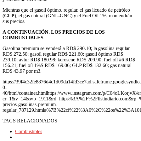
Mientras que el gasoil óptimo, regular, el gas licuado de petróleo
(
GLP
), el gas natural (GNL-GNC) y el Fuel Oil 1%, mantendrán
sus precios.
A CONTINUACIÓN, LOS PRECIOS DE LOS
COMBUSTIBLES
Gasolina premium se venderá a RD$ 290.10; la gasolina regular
RD$ 272.50; gasoil regular RD$ 221.60; gasoil óptimo RD$
239.10; avtur RD$ 180.98; kerosene RD$ 209.90; fuel oíl #6 RD$
156.21; fuel oíl 1%S RD$ 169.06; GLP RD$ 132.60; gas natural
RD$ 43.97 por m3.
https://39f4c32fe8876d4c1d09da14fd3ce7ad.safeframe.googlesyndica
0-
40/html/container.htmlhttps://www.instagram.com/p/C04oLKorjvX/e
cr=1&v=14&wp=1911&rd=https%3A%2F%2Flistindiario.com&rp=
precios-gasolinas-premium-
regular_787129.html#%7B%22ci%22%3A0%2C%22os%22%3A10
TAGS RELACIONADOS
Combustibles