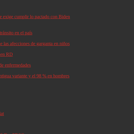
le exige cumplir lo pactado con Biden
ránsito en el país
e las afecciones de garganta en niños
d en RD
s de enfermedades
antigua variante y el 98 % en hombres
lat