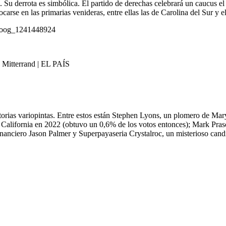
. Su derrota es simbólica. El partido de derechas celebrará un caucus e
carse en las primarias venideras, entre ellas las de Carolina del Sur y 
l#goog_1241448924
Mitterrand | EL PAÍS
storias variopintas. Entre estos están Stephen Lyons, un plomero de Ma
California en 2022 (obtuvo un 0,6% de los votos entonces); Mark Prasc
anciero Jason Palmer y Superpayaseria Crystalroc, un misterioso cand