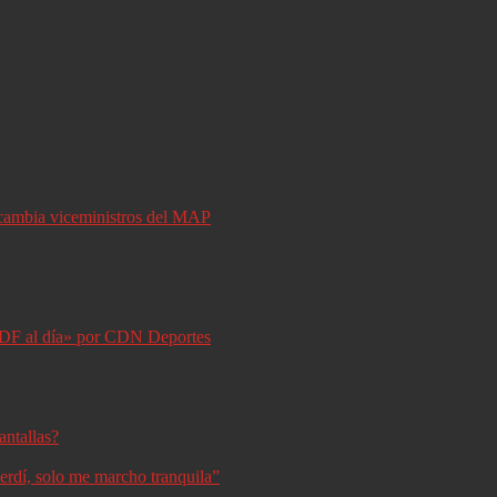
y cambia viceministros del MAP
DF al día» por CDN Deportes
antallas?
erdí, solo me marcho tranquila”