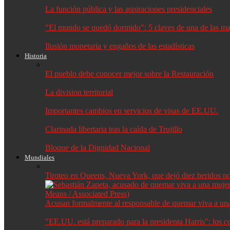
La función pública y las aspiraciones presidenciales
"El mundo se quedó dormido": 5 claves de una de las may
Ilusión monetaria y engaños de las estadísticas
Historia
El pueblo debe conocer mejor sobre la Restauración
La division territorial
Importantes cambios en servicios de visas de EE.UU.
Clarinada libertaria tras la caída de Trujillo
Bloque de la Dignidad Nacional
Mundiales
Tiroteo en Queens, Nueva York, que dejó diez heridos no f
Acusan formalmente al responsable de quemar viva a un
"EE.UU. está preparado para la presidenta Harris": los