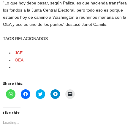
“Lo que hoy debe pasar, según Paliza, es que hacienda transfiera
los fondos a la Junta Central Electoral, pero todo eso es porque
estamos hoy de camino a Washington a reunirnos mañana con la
OEA y ese es uno de los puntos” destacó Janet Camilo.
TAGS RELACIONADOS
JCE
OEA
Share this:
C
C
C
C
C
l
l
l
l
l
i
i
i
i
i
c
c
c
c
c
k
k
k
k
k
t
t
t
t
t
Like this:
o
o
o
o
o
s
s
s
s
e
Loading...
h
h
h
h
m
a
a
a
a
a
r
r
r
r
i