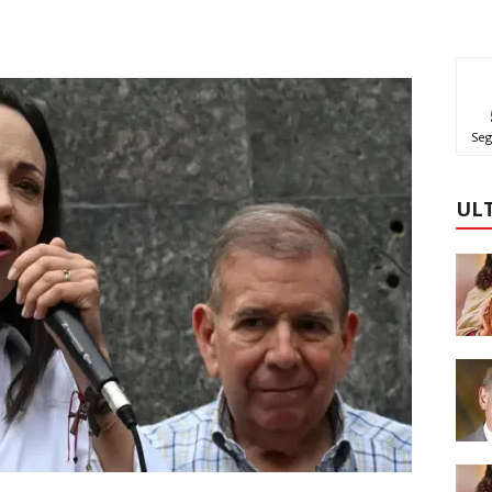
Seg
UL