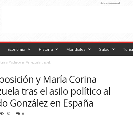
Advertisement
Economía
Historia
Mundiales
Salud
Turi
orina Machado en Venezuela tras el...
osición y María Corina
a tras el asilo político al
o González en España
150
0