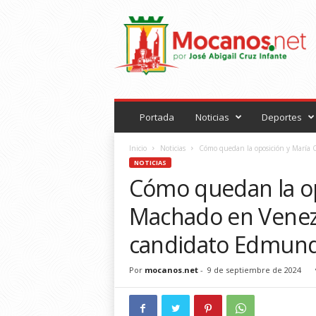
M
o
c
a
n
o
s
.
Portada
Noticias
Deportes
n
e
Inicio
Noticias
Cómo quedan la oposición y María C
t
NOTICIAS
Cómo quedan la op
Machado en Venezuel
candidato Edmund
Por
mocanos.net
-
9 de septiembre de 2024