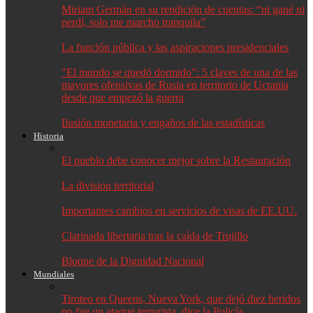
Miriam Germán en su rendición de cuentas: “ni gané ni
perdí, solo me marcho tranquila”
La función pública y las aspiraciones presidenciales
"El mundo se quedó dormido": 5 claves de una de las
mayores ofensivas de Rusia en territorio de Ucrania
desde que empezó la guerra
Ilusión monetaria y engaños de las estadísticas
Historia
El pueblo debe conocer mejor sobre la Restauración
La division territorial
Importantes cambios en servicios de visas de EE.UU.
Clarinada libertaria tras la caída de Trujillo
Bloque de la Dignidad Nacional
Mundiales
Tiroteo en Queens, Nueva York, que dejó diez heridos
no fue un ataque terrorista, dice la Policía