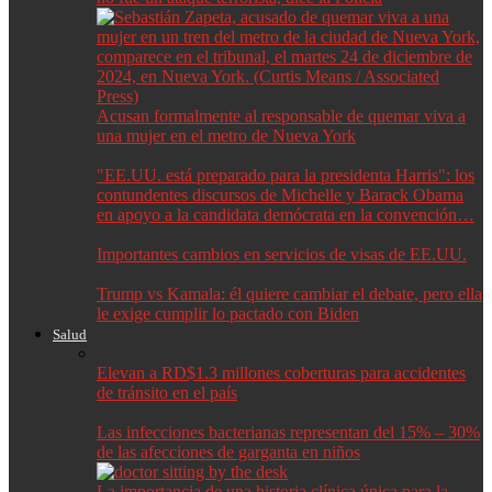
Acusan formalmente al responsable de quemar viva a
una mujer en el metro de Nueva York
"EE.UU. está preparado para la presidenta Harris": los
contundentes discursos de Michelle y Barack Obama
en apoyo a la candidata demócrata en la convención…
Importantes cambios en servicios de visas de EE.UU.
Trump vs Kamala: él quiere cambiar el debate, pero ella
le exige cumplir lo pactado con Biden
Salud
Elevan a RD$1.3 millones coberturas para accidentes
de tránsito en el país
Las infecciones bacterianas representan del 15% – 30%
de las afecciones de garganta en niños
La importancia de una historia clínica única para la