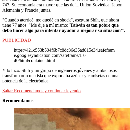
747. Su economía era mayor que las de la Unión Soviética, Japón,
Alemania y Francia juntas.
"Cuando aterricé, me quedé en shock", asegura Shih, que ahora
tiene 77 años. "Me dije a mí mismo: '
Taiwán es tan pobre que
debo hacer algo para intentar ayudar a mejorar su situación'
".
PUBLICIDAD
https://421c553b504f6b7c8dc36e35ad815e34.safefram
e.googlesyndication.com/safeframe/1-0-
40/html/container.html
Y lo hizo. Shih y un grupo de ingenieros jóvenes y ambiciosos
transformaron una isla que exportaba azúcar y camisetas en una
potencia de la electrónica.
Saltar Recomendamos y continuar leyendo
Recomendamos