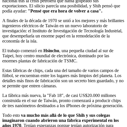
nacional tras la crisis petrolera que había golpeado sus
exportaciones. El silicio parecía una posibilidad, y Shih pensó que
podía ayudar:
"Pensé que era hora de volver a casa".
A finales de la década de 1970 se unió a los mejores y más brillantes
ingenieros eléctricos de Taiwán en un nuevo laboratorio de
investigación: el Instituto de Investigación de Tecnología Industrial,
que desempeñaría un enorme papel en la remodelación de la
economía de la isla.
El trabajo comenzó en
Hsinchu
, una pequeña ciudad al sur de
Taipei, hoy centro mundial de electrónica, dominado por las
enormes plantas de fabricación de TSMC.
Estas fábricas de chips, cada una del tamaño de varios campos de
fútbol, se encuentran entre los lugares más limpios del planeta. Los
detalles más finos de fabricación son un secreto bien guardado, y no
se permite que entren cámaras.
La fábrica más nueva, la "Fab 18″, de casi US$20.000 millones
construida en el sur de Taiwán, pronto comenzará a producir chips
de tres nanómetros destinados a los iPhones de próxima generación.
Todo esto
va mucho más allá de lo que Shih y sus colegas
imaginaron cuando abrieron una fábrica experimental en los
años 1970
. Tenían esperanzas porque tenían autorización para