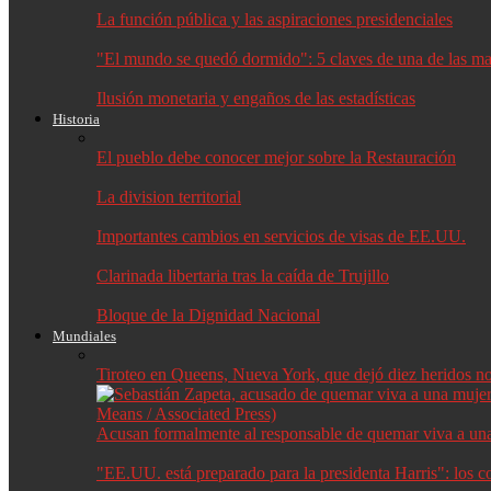
La función pública y las aspiraciones presidenciales
"El mundo se quedó dormido": 5 claves de una de las may
Ilusión monetaria y engaños de las estadísticas
Historia
El pueblo debe conocer mejor sobre la Restauración
La division territorial
Importantes cambios en servicios de visas de EE.UU.
Clarinada libertaria tras la caída de Trujillo
Bloque de la Dignidad Nacional
Mundiales
Tiroteo en Queens, Nueva York, que dejó diez heridos no f
Acusan formalmente al responsable de quemar viva a un
"EE.UU. está preparado para la presidenta Harris": los