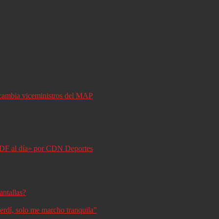
y cambia viceministros del MAP
DF al día» por CDN Deportes
antallas?
erdí, solo me marcho tranquila”