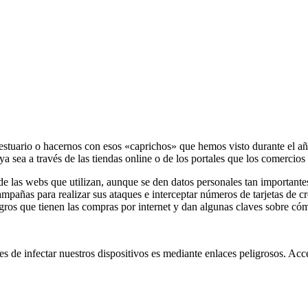
vestuario o hacernos con esos «caprichos» que hemos visto durante el 
a sea a través de las tiendas online o de los portales que los comercios
de las webs que utilizan, aunque se den datos personales tan important
pañas para realizar sus ataques e interceptar números de tarjetas de cr
os que tienen las compras por internet y dan algunas claves sobre cómo 
es de infectar nuestros dispositivos es mediante enlaces peligrosos. Ac