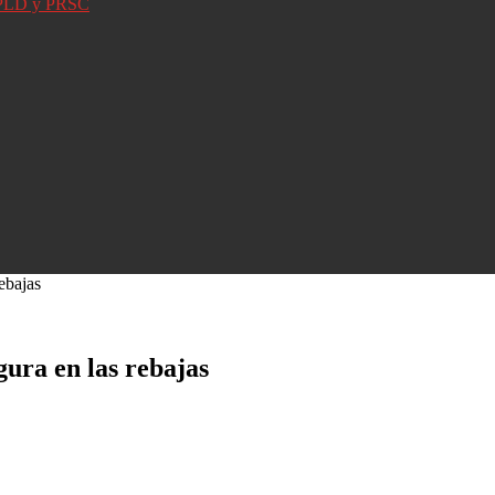
D, PLD y PRSC
ebajas
ura en las rebajas