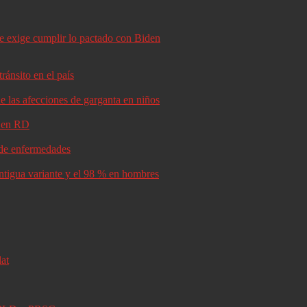
le exige cumplir lo pactado con Biden
ránsito en el país
e las afecciones de garganta en niños
d en RD
s de enfermedades
antigua variante y el 98 % en hombres
lat