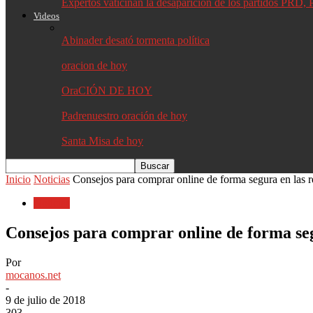
Expertos vaticinan la desaparición de los partidos PR
Videos
Abinader desató tormenta política
oracion de hoy
OraCIÓN DE HOY
Padrenuestro oración de hoy
Santa Misa de hoy
Inicio
Noticias
Consejos para comprar online de forma segura en las r
Noticias
Consejos para comprar online de forma seg
Por
mocanos.net
-
9 de julio de 2018
303