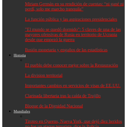
Miriam Germán en su rendición de cuentas: “ni gané ni
perdí, solo me marcho tranquila”
La función pública y las aspiraciones presidenciales
"El mundo se quedó dormido": 5 claves de una de las
mayores ofensivas de Rusia en territorio de Ucrania
desde que empezó la guerra
Ilusión monetaria y engaños de las estadísticas
Historia
El pueblo debe conocer mejor sobre la Restauración
La division territorial
Importantes cambios en servicios de visas de EE.UU.
Clarinada libertaria tras la caída de Trujillo
Bloque de la Dignidad Nacional
Mundiales
Tiroteo en Queens, Nueva York, que dejó diez heridos
no fue un ataque terrorista, dice la Policía