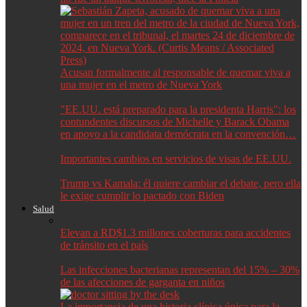
Acusan formalmente al responsable de quemar viva a
una mujer en el metro de Nueva York
"EE.UU. está preparado para la presidenta Harris": los
contundentes discursos de Michelle y Barack Obama
en apoyo a la candidata demócrata en la convención…
Importantes cambios en servicios de visas de EE.UU.
Trump vs Kamala: él quiere cambiar el debate, pero ella
le exige cumplir lo pactado con Biden
Salud
Elevan a RD$1.3 millones coberturas para accidentes
de tránsito en el país
Las infecciones bacterianas representan del 15% – 30%
de las afecciones de garganta en niños
La importancia de una historia clínica única para la