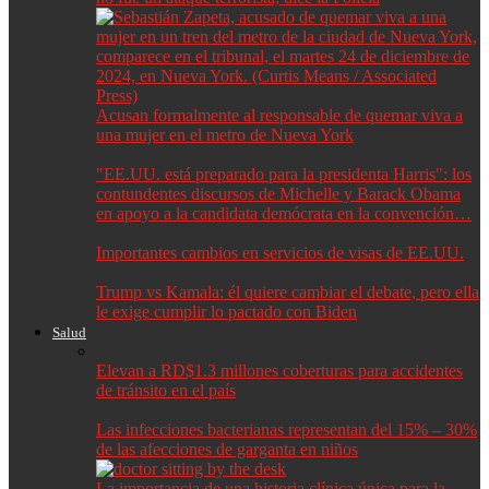
Acusan formalmente al responsable de quemar viva a
una mujer en el metro de Nueva York
"EE.UU. está preparado para la presidenta Harris": los
contundentes discursos de Michelle y Barack Obama
en apoyo a la candidata demócrata en la convención…
Importantes cambios en servicios de visas de EE.UU.
Trump vs Kamala: él quiere cambiar el debate, pero ella
le exige cumplir lo pactado con Biden
Salud
Elevan a RD$1.3 millones coberturas para accidentes
de tránsito en el país
Las infecciones bacterianas representan del 15% – 30%
de las afecciones de garganta en niños
La importancia de una historia clínica única para la