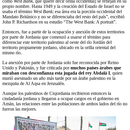
como
West Bank
, que quiere decir orilla occidental] se reflejan en su
propio nombre. Hasta 1949 y la creación del Estado de Israel no se
usaba el término
West Bank
; esa área era la porción occidental del
Mandato Británico y no se diferenciaba del resto del país”, escribió
John P. Richardson en su estudio “The West Bank: A portrait”.
Entonces, fue a partir de la ocupación y anexión de estos territorios
por parte de Jordania que comenzó a usarse el término para
diferenciar este territorio palestino al oeste del río Jordán del
territorio propiamente jordano, ubicado en la orilla oriental del
mismo río.
La anexión por parte de Jordania solo fue reconocida por Reino
Unido y Pakistán, y fue criticada por
muchos países árabes que
miraban con desconfianza esta jugada del rey Abdalá I
, quien
murió asesinado un año más tarde por un árabe palestino en la
mezquita de Al Aqsa en Jerusalén.
Aunque los palestinos de Cisjordania recibieron entonces la
ciudadanía jordana y llegaron a ocupar cargos en el gobierno en
Amán, las relaciones entre las poblaciones de ambos lados del río no
fueron las mejores.