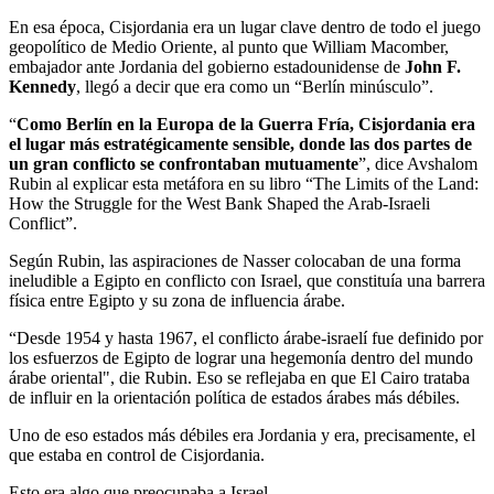
En esa época, Cisjordania era un lugar clave dentro de todo el juego
geopolítico de Medio Oriente, al punto que William Macomber,
embajador ante Jordania del gobierno estadounidense de
John F.
Kennedy
, llegó a decir que era como un “Berlín minúsculo”.
“
Como Berlín en la Europa de la Guerra Fría, Cisjordania era
el lugar más estratégicamente sensible, donde las dos partes de
un gran conflicto se confrontaban mutuamente
”, dice Avshalom
Rubin al explicar esta metáfora en su libro “The Limits of the Land:
How the Struggle for the West Bank Shaped the Arab-Israeli
Conflict”.
Según Rubin, las aspiraciones de Nasser colocaban de una forma
ineludible a Egipto en conflicto con Israel, que constituía una barrera
física entre Egipto y su zona de influencia árabe.
“Desde 1954 y hasta 1967, el conflicto árabe-israelí fue definido por
los esfuerzos de Egipto de lograr una hegemonía dentro del mundo
árabe oriental", die Rubin. Eso se reflejaba en que El Cairo trataba
de influir en la orientación política de estados árabes más débiles.
Uno de eso estados más débiles era Jordania y era, precisamente, el
que estaba en control de Cisjordania.
Esto era algo que preocupaba a Israel.