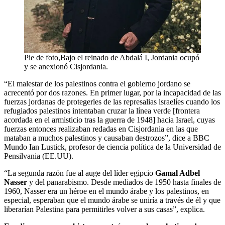
Pie de foto,Bajo el reinado de Abdalá I, Jordania ocupó
y se anexionó Cisjordania.
“El malestar de los palestinos contra el gobierno jordano se
acrecentó por dos razones. En primer lugar, por la incapacidad de las
fuerzas jordanas de protegerles de las represalias israelíes cuando los
refugiados palestinos intentaban cruzar la línea verde [frontera
acordada en el armisticio tras la guerra de 1948] hacia Israel, cuyas
fuerzas entonces realizaban redadas en Cisjordania en las que
mataban a muchos palestinos y causaban destrozos”, dice a BBC
Mundo Ian Lustick, profesor de ciencia política de la Universidad de
Pensilvania (EE.UU).
“La segunda razón fue al auge del líder egipcio
Gamal Adbel
Nasser
y del panarabismo. Desde mediados de 1950 hasta finales de
1960, Nasser era un héroe en el mundo árabe y los palestinos, en
especial, esperaban que el mundo árabe se uniría a través de él y que
liberarían Palestina para permitirles volver a sus casas”, explica.