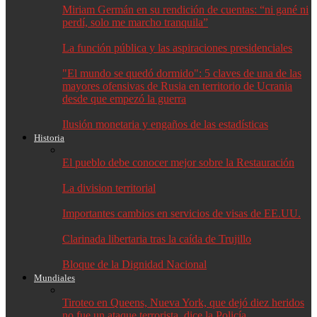
Miriam Germán en su rendición de cuentas: “ni gané ni
perdí, solo me marcho tranquila”
La función pública y las aspiraciones presidenciales
"El mundo se quedó dormido": 5 claves de una de las
mayores ofensivas de Rusia en territorio de Ucrania
desde que empezó la guerra
Ilusión monetaria y engaños de las estadísticas
Historia
El pueblo debe conocer mejor sobre la Restauración
La division territorial
Importantes cambios en servicios de visas de EE.UU.
Clarinada libertaria tras la caída de Trujillo
Bloque de la Dignidad Nacional
Mundiales
Tiroteo en Queens, Nueva York, que dejó diez heridos
no fue un ataque terrorista, dice la Policía