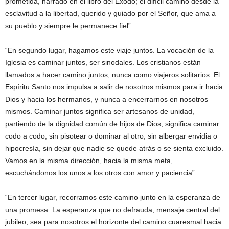
prometida, narrado en el libro del Éxodo; el difícil camino desde la
esclavitud a la libertad, querido y guiado por el Señor, que ama a
su pueblo y siempre le permanece fiel”
“En segundo lugar, hagamos este viaje juntos. La vocación de la
Iglesia es caminar juntos, ser sinodales. Los cristianos están
llamados a hacer camino juntos, nunca como viajeros solitarios. El
Espíritu Santo nos impulsa a salir de nosotros mismos para ir hacia
Dios y hacia los hermanos, y nunca a encerrarnos en nosotros
mismos. Caminar juntos significa ser artesanos de unidad,
partiendo de la dignidad común de hijos de Dios; significa caminar
codo a codo, sin pisotear o dominar al otro, sin albergar envidia o
hipocresía, sin dejar que nadie se quede atrás o se sienta excluido.
Vamos en la misma dirección, hacia la misma meta,
escuchándonos los unos a los otros con amor y paciencia”
“En tercer lugar, recorramos este camino junto en la esperanza de
una promesa. La esperanza que no defrauda, mensaje central del
jubileo, sea para nosotros el horizonte del camino cuaresmal hacia