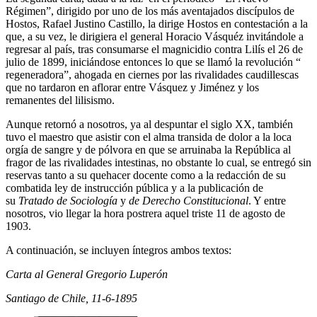
Régimen”, dirigido por uno de los más aventajados discípulos de
Hostos, Rafael Justino Castillo, la dirige Hostos en contestación a la
que, a su vez, le dirigiera el general Horacio Vásquéz invitándole a
regresar al país, tras consumarse el magnicidio contra Lilís el 26 de
julio de 1899, iniciándose entonces lo que se llamó la revolución “
regeneradora”, ahogada en ciernes por las rivalidades caudillescas
que no tardaron en aflorar entre Vásquez y Jiménez y los
remanentes del lilisismo.
Aunque retornó a nosotros, ya al despuntar el siglo XX, también
tuvo el maestro que asistir con el alma transida de dolor a la loca
orgía de sangre y de pólvora en que se arruinaba la República al
fragor de las rivalidades intestinas, no obstante lo cual, se entregó sin
reservas tanto a su quehacer docente como a la redacción de su
combatida ley de instrucción pública y a la publicación de
su
Tratado de Sociología
y
de Derecho Constitucional
. Y entre
nosotros, vio llegar la hora postrera aquel triste 11 de agosto de
1903.
A continuación, se incluyen íntegros ambos textos:
Carta al General Gregorio Luperón
Santiago de Chile, 11-6-1895