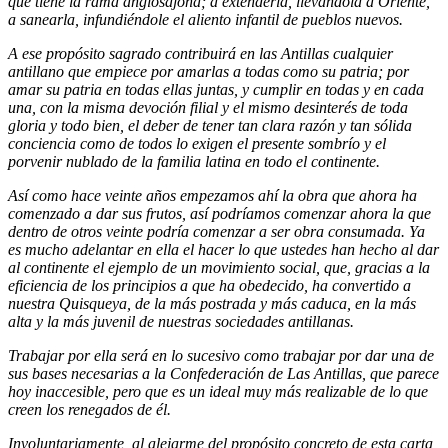
que tiene la rama anglosajona; a extenderla, llevándola a Oriente,
a sanearla, infundiéndole el aliento infantil de pueblos nuevos.
A ese propósito sagrado contribuirá en las Antillas cualquier
antillano que empiece por amarlas a todas como su patria; por
amar su patria en todas ellas juntas, y cumplir en todas y en cada
una, con la misma devoción filial y el mismo desinterés de toda
gloria y todo bien, el deber de tener tan clara razón y tan sólida
conciencia como de todos lo exigen el presente sombrío y el
porvenir nublado de la familia latina en todo el continente.
Así como hace veinte años empezamos ahí la obra que ahora ha
comenzado a dar sus frutos, así podríamos comenzar ahora la que
dentro de otros veinte podría comenzar a ser obra consumada. Ya
es mucho adelantar en ella el hacer lo que ustedes han hecho al dar
al continente el ejemplo de un movimiento social, que, gracias a la
eficiencia de los principios a que ha obedecido, ha convertido a
nuestra Quisqueya, de la más postrada y más caduca, en la más
alta y la más juvenil de nuestras sociedades antillanas.
Trabajar por ella será en lo sucesivo como trabajar por dar una de
sus bases necesarias a la Confederación de Las Antillas, que parece
hoy inaccesible, pero que es un ideal muy más realizable de lo que
creen los renegados de él.
Involuntariamente, al alejarme del propósito concreto de esta carta,