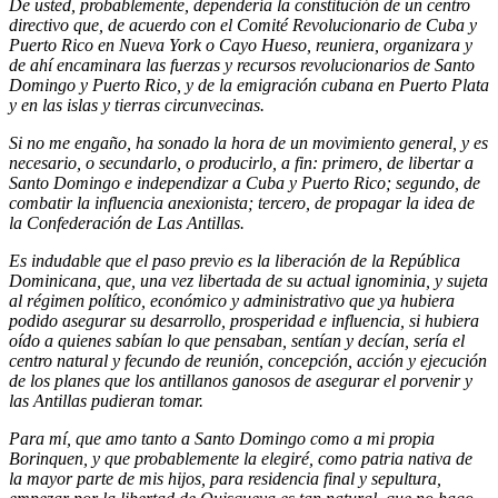
De usted, probablemente, dependería la constitución de un centro
directivo que, de acuerdo con el Comité Revolucionario de Cuba y
Puerto Rico en Nueva York o Cayo Hueso, reuniera, organizara y
de ahí encaminara las fuerzas y recursos revolucionarios de Santo
Domingo y Puerto Rico, y de la emigración cubana en Puerto Plata
y en las islas y tierras circunvecinas.
Si no me engaño, ha sonado la hora de un movimiento general, y es
necesario, o secundarlo, o producirlo, a fin: primero, de libertar a
Santo Domingo e independizar a Cuba y Puerto Rico; segundo, de
combatir la influencia anexionista; tercero, de propagar la idea de
la Confederación de Las Antillas.
Es indudable que el paso previo es la liberación de la República
Dominicana, que, una vez libertada de su actual ignominia, y sujeta
al régimen político, económico y administrativo que ya hubiera
podido asegurar su desarrollo, prosperidad e influencia, si hubiera
oído a quienes sabían lo que pensaban, sentían y decían, sería el
centro natural y fecundo de reunión, concepción, acción y ejecución
de los planes que los antillanos ganosos de asegurar el porvenir y
las Antillas pudieran tomar.
Para mí, que amo tanto a Santo Domingo como a mi propia
Borinquen, y que probablemente la elegiré, como patria nativa de
la mayor parte de mis hijos, para residencia final y sepultura,