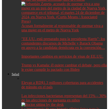
Acusan formalmente al responsable de quemar viva a
una mujer en el metro de Nueva York
"EE.UU. está preparado para la presidenta Harris": los
contundentes discursos de Michelle y Barack Obama
en apoyo a la candidata demócrata en la convención…
Importantes cambios en servicios de visas de EE.UU.
Trump vs Kamala: él quiere cambiar el debate, pero ella
le exige cumplir lo pactado con Biden
Salud
Elevan a RD$1.3 millones coberturas para accidentes
de tránsito en el país
Las infecciones bacterianas representan del 15% – 30%
de las afecciones de garganta en niños
La importancia de una historia clínica única para la