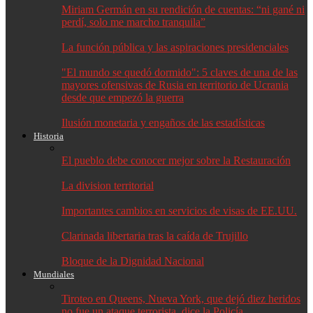
Miriam Germán en su rendición de cuentas: “ni gané ni
perdí, solo me marcho tranquila”
La función pública y las aspiraciones presidenciales
"El mundo se quedó dormido": 5 claves de una de las
mayores ofensivas de Rusia en territorio de Ucrania
desde que empezó la guerra
Ilusión monetaria y engaños de las estadísticas
Historia
El pueblo debe conocer mejor sobre la Restauración
La division territorial
Importantes cambios en servicios de visas de EE.UU.
Clarinada libertaria tras la caída de Trujillo
Bloque de la Dignidad Nacional
Mundiales
Tiroteo en Queens, Nueva York, que dejó diez heridos
no fue un ataque terrorista, dice la Policía