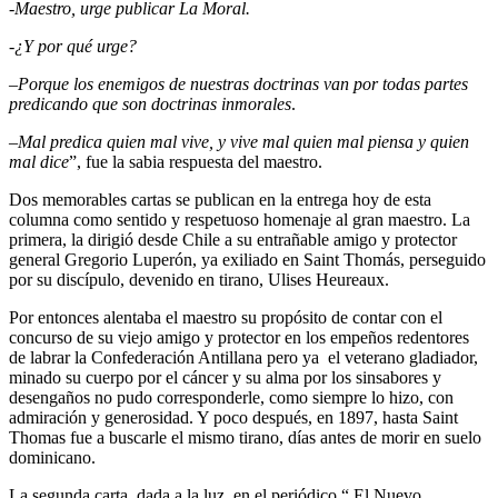
-Maestro, urge publicar La Moral.
-¿Y por qué urge?
–
Porque los enemigos de nuestras doctrinas van por todas partes
predicando que son doctrinas inmorales
.
–
Mal predica quien mal vive, y vive mal quien mal piensa y quien
mal dice
”, fue la sabia respuesta del maestro.
Dos memorables cartas se publican en la entrega hoy de esta
columna como sentido y respetuoso homenaje al gran maestro. La
primera, la dirigió desde Chile a su entrañable amigo y protector
general Gregorio Luperón, ya exiliado en Saint Thomás, perseguido
por su discípulo, devenido en tirano, Ulises Heureaux.
Por entonces alentaba el maestro su propósito de contar con el
concurso de su viejo amigo y protector en los empeños redentores
de labrar la Confederación Antillana pero ya el veterano gladiador,
minado su cuerpo por el cáncer y su alma por los sinsabores y
desengaños no pudo corresponderle, como siempre lo hizo, con
admiración y generosidad. Y poco después, en 1897, hasta Saint
Thomas fue a buscarle el mismo tirano, días antes de morir en suelo
dominicano.
La segunda carta, dada a la luz en el periódico “ El Nuevo