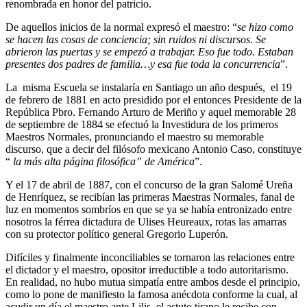
renombrada en honor del patricio.
De aquellos inicios de la normal expresó el maestro: “
se hizo como
se hacen las cosas de conciencia; sin ruidos ni discursos. Se
abrieron las puertas y se empezó a trabajar. Eso fue todo. Estaban
presentes dos padres de familia…y esa fue toda la concurrencia
”.
La misma Escuela se instalaría en Santiago un año después, el 19
de febrero de 1881 en acto presidido por el entonces Presidente de la
República Pbro. Fernando Arturo de Meriño y aquel memorable 28
de septiembre de 1884 se efectuó la Investidura de los primeros
Maestros Normales, pronunciando el maestro su memorable
discurso, que a decir del filósofo mexicano Antonio Caso, constituye
“
la más alta página filosófica” de América
”.
Y el 17 de abril de 1887, con el concurso de la gran Salomé Ureña
de Henríquez, se recibían las primeras Maestras Normales, fanal de
luz en momentos sombríos en que se ya se había entronizado entre
nosotros la férrea dictadura de Ulises Heureaux, rotas las amarras
con su protector político general Gregorio Luperón.
Difíciles y finalmente inconciliables se tornaron las relaciones entre
el dictador y el maestro, opositor irreductible a todo autoritarismo.
En realidad, no hubo mutua simpatía entre ambos desde el principio,
como lo pone de manifiesto la famosa anécdota conforme la cual, al
acudir un día el maestro ante Lilis, el astuto tirano le recibe con