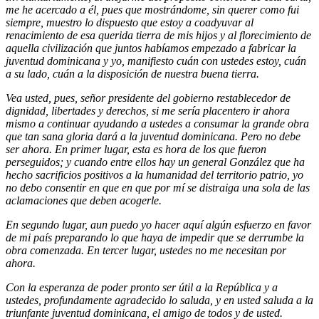
me he acercado a él, pues que mostrándome, sin querer como fui
siempre, muestro lo dispuesto que estoy a coadyuvar al
renacimiento de esa querida tierra de mis hijos y al florecimiento de
aquella civilización que juntos habíamos empezado a fabricar la
juventud dominicana y yo, manifiesto cuán con ustedes estoy, cuán
a su lado, cuán a la disposición de nuestra buena tierra.
Vea usted, pues, señor presidente del gobierno restablecedor de
dignidad, libertades y derechos, si me sería placentero ir ahora
mismo a continuar ayudando a ustedes a consumar la grande obra
que tan sana gloria dará a la juventud dominicana. Pero no debe
ser ahora. En primer lugar, esta es hora de los que fueron
perseguidos; y cuando entre ellos hay un general González que ha
hecho sacrificios positivos a la humanidad del territorio patrio, yo
no debo consentir en que en que por mí se distraiga una sola de las
aclamaciones que deben acogerle.
En segundo lugar, aun puedo yo hacer aquí algún esfuerzo en favor
de mi país preparando lo que haya de impedir que se derrumbe la
obra comenzada. En tercer lugar, ustedes no me necesitan por
ahora.
Con la esperanza de poder pronto ser útil a la República y a
ustedes, profundamente agradecido lo saluda, y en usted saluda a la
triunfante juventud dominicana, el amigo de todos y de usted.