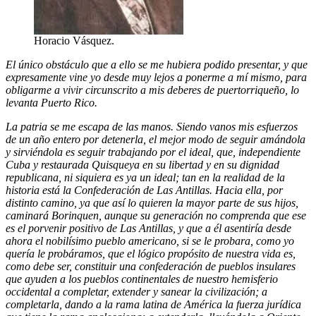
Horacio Vásquez.
El único obstáculo que a ello se me hubiera podido presentar, y que
expresamente vine yo desde muy lejos a ponerme a mí mismo, para
obligarme a vivir circunscrito a mis deberes de puertorriqueño, lo
levanta Puerto Rico.
La patria se me escapa de las manos. Siendo vanos mis esfuerzos
de un año entero por detenerla, el mejor modo de seguir amándola
y sirviéndola es seguir trabajando por el ideal, que, independiente
Cuba y restaurada Quisqueya en su libertad y en su dignidad
republicana, ni siquiera es ya un ideal; tan en la realidad de la
historia está la Confederación de Las Antillas. Hacia ella, por
distinto camino, ya que así lo quieren la mayor parte de sus hijos,
caminará Borinquen, aunque su generación no comprenda que ese
es el porvenir positivo de Las Antillas, y que a él asentiría desde
ahora el nobilísimo pueblo americano, si se le probara, como yo
quería le probáramos, que el lógico propósito de nuestra vida es,
como debe ser, constituir una confederación de pueblos insulares
que ayuden a los pueblos continentales de nuestro hemisferio
occidental a completar, extender y sanear la civilización; a
completarla, dando a la rama latina de América la fuerza jurídica