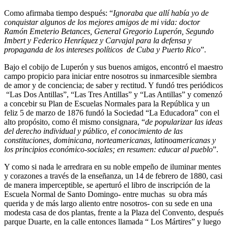
Como afirmaba tiempo después: “
Ignoraba que allí había yo de
conquistar algunos de los mejores amigos de mi vida: doctor
Ramón Emeterio Betances, General Gregorio Luperón, Segundo
Imbert y Federico Henríquez y Carvajal para la defensa y
propaganda de los intereses políticos de Cuba y Puerto Rico
”.
Bajo el cobijo de Luperón y sus buenos amigos, encontró el maestro
campo propicio para iniciar entre nosotros su inmarcesible siembra
de amor y de conciencia; de saber y rectitud. Y fundó tres periódicos
“Las Dos Antillas”, “Las Tres Antillas” y “Las Antillas” y comenzó
a concebir su Plan de Escuelas Normales para la República y un
feliz 5 de marzo de 1876 fundó la Sociedad “La Educadora” con el
alto propósito, como él mismo consignara, “
de popularizar las ideas
del derecho individual y público, el conocimiento de las
constituciones, dominicana, norteamericanas, latinoamericanas y
los principios económico-sociales; en resumen: educar al pueblo
”.
Y como si nada le arredrara en su noble empeño de iluminar mentes
y corazones a través de la enseñanza, un 14 de febrero de 1880, casi
de manera imperceptible, se aperturó el libro de inscripción de la
Escuela Normal de Santo Domingo- entre muchas su obra más
querida y de más largo aliento entre nosotros- con su sede en una
modesta casa de dos plantas, frente a la Plaza del Convento, después
parque Duarte, en la calle entonces llamada “ Los Mártires” y luego