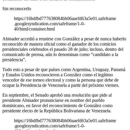
Sin reconocerlo
https://16bdfbd777638084bb06aaefd63a5e01.safeframe
.googlesyndication.com/safeframe/1-0-
40/html/container.html
Abinader accedió a reunirse con González a pesar de nunca haberlo
reconocido de manera oficial como el ganador de los comicios
presidenciales celebrados el pasado 28 de julio; incluso, dentro del
comunicado de prensa, aún lo denominan como “candidato a la
presidencia”.
Todo esto a pesar de que países como Argentina, Uruguay, Panamá
y Estados Unidos reconocieron a González como el legítimo
vencedor de ese torneo electoral y como la persona que debe de
ocupar la Presidencia de Venezuela a partir del próximo viernes.
En septiembre, el Senado aprobó una resolución que pide al
presidente Abinader pronunciarse en nombre del pueblo
dominicano, en favor del reconocimiento de González como
presidente electo de la República Bolivariana de Venezuela.
https://16bdfbd777638084bb06aaefd63a5e01.safeframe
.googlesyndication.com/safeframe/1-0-