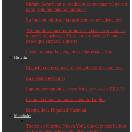
Miriam Germán en su rendición de cuentas: “ni gané ni
perdí, solo me marcho tranquila”
La función pública y las aspiraciones presidenciales
"El mundo se quedó dormido": 5 claves de una de las
mayores ofensivas de Rusia en territorio de Ucrania
desde que empezó la guerra
Ilusión monetaria y engaños de las estadísticas
Historia
El pueblo debe conocer mejor sobre la Restauración
La division territorial
Importantes cambios en servicios de visas de EE.UU.
Clarinada libertaria tras la caída de Trujillo
Bloque de la Dignidad Nacional
Mundiales
Tiroteo en Queens, Nueva York, que dejó diez heridos
no fue un ataque terrorista, dice la Policía