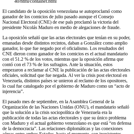
40/html/container.html
El candidato de la oposición venezolana se autoproclamó como
ganador de los comicios de julio pasado aunque el Consejo
Nacional Electoral (CNE) de ese país proclamó la victoria del
presidente Nicolás Maduro en medio de alegaciones de fraude.
La oposición señaló que las actas electorales que tenían en su poder,
emanadas desde distintos recintos, daban a González como amplio
ganador, lo que fue negado por el oficialismo. Los resultados del
CNE dieron como ganador de los comicios es el actual mandatario
con el 51.2 % de los votos, mientras que la oposición afirma que
contó con el 73 % de los sufragios. Ante la situación, estos
empezaron a reclamar al CNE la publicación de las actas electorales
oficiales, solicitud que fue negada. Al ver la crisis post electoral en
Venezuela, distintos países se unieron al reclamo de los opositores,
lo cual fue catalogado por el gobierno de Maduro como un “acto de
injerencia”.
El pasado mes de septiembre, en la Asamblea General de la
Organización de las Naciones Unidas (ONU), el mandatario señaló
que la solución a la crisis sociopolítica de Venezuela era la
publicación de todas las actas electorales y que su único problema
con Maduro y el actual gobierno venezolano es que está “en defensa
de la democracia”. Las relaciones diplomáticas y las conexiones
aéreas entre ambos Estados, hasta el momento, son inexistentes