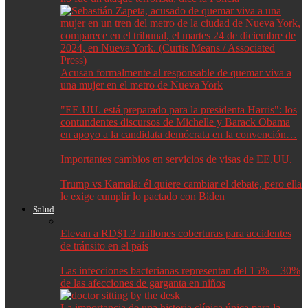
Acusan formalmente al responsable de quemar viva a
una mujer en el metro de Nueva York
"EE.UU. está preparado para la presidenta Harris": los
contundentes discursos de Michelle y Barack Obama
en apoyo a la candidata demócrata en la convención…
Importantes cambios en servicios de visas de EE.UU.
Trump vs Kamala: él quiere cambiar el debate, pero ella
le exige cumplir lo pactado con Biden
Salud
Elevan a RD$1.3 millones coberturas para accidentes
de tránsito en el país
Las infecciones bacterianas representan del 15% – 30%
de las afecciones de garganta en niños
La importancia de una historia clínica única para la