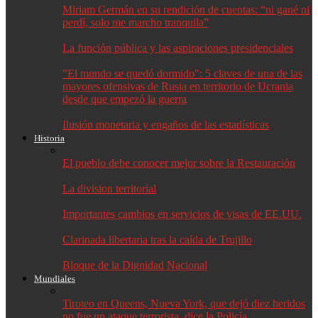
Miriam Germán en su rendición de cuentas: “ni gané ni
perdí, solo me marcho tranquila”
La función pública y las aspiraciones presidenciales
"El mundo se quedó dormido": 5 claves de una de las
mayores ofensivas de Rusia en territorio de Ucrania
desde que empezó la guerra
Ilusión monetaria y engaños de las estadísticas
Historia
El pueblo debe conocer mejor sobre la Restauración
La division territorial
Importantes cambios en servicios de visas de EE.UU.
Clarinada libertaria tras la caída de Trujillo
Bloque de la Dignidad Nacional
Mundiales
Tiroteo en Queens, Nueva York, que dejó diez heridos
no fue un ataque terrorista, dice la Policía