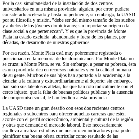
Por la casi simultaneidad de la instalación de dos centros
universitarios en una misma provincia, alguien, por error, pudiera
considerarlo acelerado y hasta no pertinente, sin embargo, la UASD
por su filosofía y misión, "debe ser del mismo tamaño de los sueños
y anhelos de los jóvenes dominicanos; sin importar su origen o la
clase social a que pertenezcan". Y es que la provincia de Monte
Plata ha estado excluida, abandonada y fuera de los planes, por
décadas, de desarrollo de nuestros gobiernos.
Por esa razón, Monte Plata está muy pobremente registrada o
posicionada en la memoria de los dominicanos. Por Monte Plata no
se cruza; a Monte Plata, se va. Sin embargo, a pesar su pobreza, ésta
es una provincia rica en recursos naturales y en la calidad humana
de su gente. Muchos de sus hijos han aportado a la academia; a la
ciencia; a la cultura y extraordinariamente al deporte; sin embargo,
han sido sus talentosos atletas, los que han roto radicalmente con el
cerco injusto, que la falta de buenas políticas publicas y la ausencia
de compromiso social, le han tendido a esta provincia.
La UASD tiene un gran desafío con esos dos recientes centros
regionales o subcentros para ofrecer aquellas carreras que estén
acorde con el perfil socioecómico, ambiental y cultural de la región
y otras que demande el mercado laboral. Esto necesariamente
conlleva a realizar estudios que nos arrojen indicadores para poder
planificar una buena oferta curricular como resultado de las