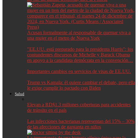
Acusan formalmente al responsable de quemar viva a
una mujer en el metro de Nueva York
"EE.UU. está preparado para la presidenta Harris": los
contundentes discursos de Michelle y Barack Obama
en apoyo a la candidata demócrata en la convención…
Importantes cambios en servicios de visas de EE.UU.
Trump vs Kamala: él quiere cambiar el debate, pero ella
le exige cumplir lo pactado con Biden
Salud
Elevan a RD$1.3 millones coberturas para accidentes
de tránsito en el país
Las infecciones bacterianas representan del 15% – 30%
de las afecciones de garganta en niños
La importancia de una historia clínica única para la