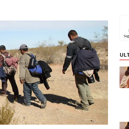
Seg
UL