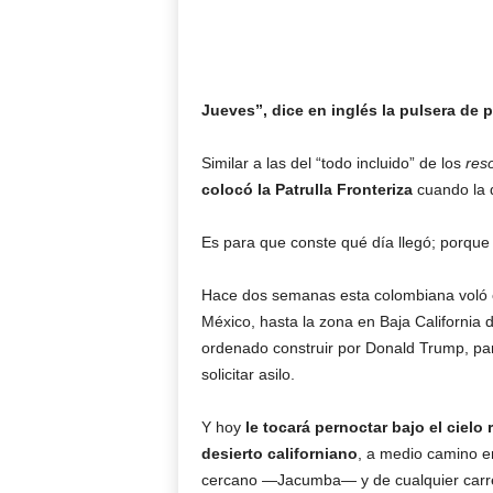
Jueves”, dice en inglés la pulsera de 
Similar a las del “todo incluido” de los
res
colocó la Patrulla Fronteriza
cuando la 
Es para que conste qué día llegó; porque s
Hace dos semanas esta colombiana voló co
México, hasta la zona en Baja Californi
ordenado construir por Donald Trump, par
solicitar asilo.
Y hoy
le tocará pernoctar bajo el cielo
desierto californiano
, a medio camino e
cercano —Jacumba— y de cualquier carre