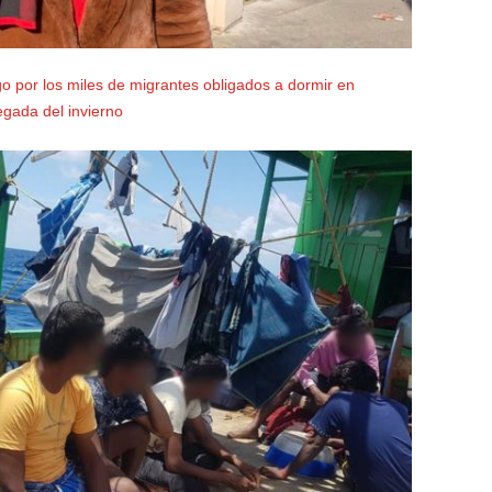
go por los miles de migrantes obligados a dormir en
egada del invierno