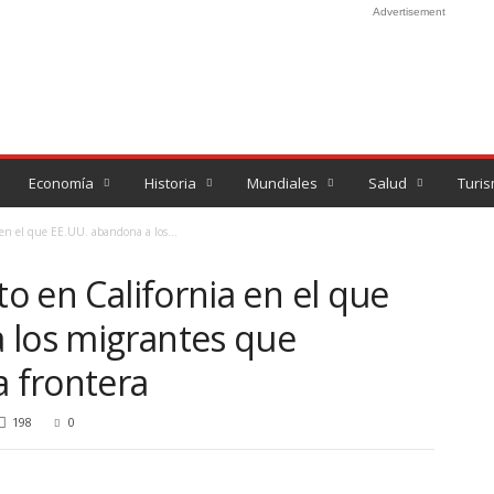
Advertisement
Economía
Historia
Mundiales
Salud
Turi
 en el que EE.UU. abandona a los...
to en California en el que
 los migrantes que
a frontera
198
0