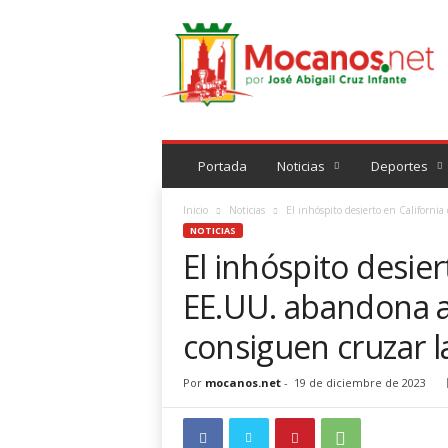
M
o
c
a
n
o
s
.
Portada
Noticias
Deportes
n
e
Inicio
Noticias
El inhóspito desierto en California
t
NOTICIAS
El inhóspito desier
EE.UU. abandona a
consiguen cruzar l
Por
mocanos.net
-
19 de diciembre de 2023