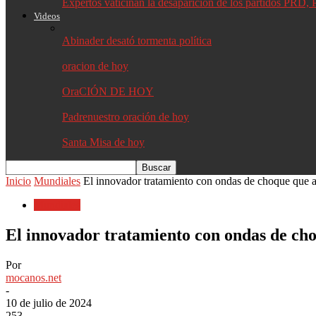
Expertos vaticinan la desaparición de los partidos PR
Videos
Abinader desató tormenta política
oracion de hoy
OraCIÓN DE HOY
Padrenuestro oración de hoy
Santa Misa de hoy
Inicio
Mundiales
El innovador tratamiento con ondas de choque que ay
Mundiales
El innovador tratamiento con ondas de cho
Por
mocanos.net
-
10 de julio de 2024
253