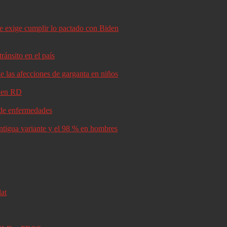
le exige cumplir lo pactado con Biden
ránsito en el país
e las afecciones de garganta en niños
d en RD
s de enfermedades
antigua variante y el 98 % en hombres
lat