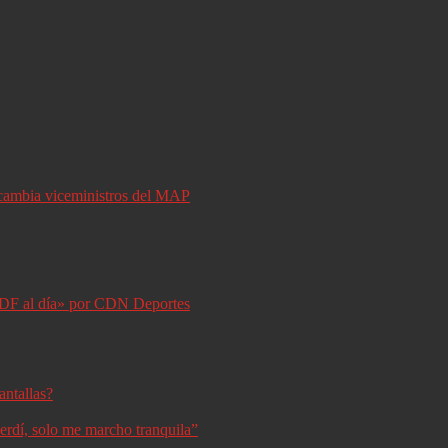
y cambia viceministros del MAP
DF al día» por CDN Deportes
antallas?
erdí, solo me marcho tranquila”