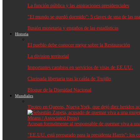
La función pública y las aspiraciones presidenciales
"El mundo se quedó dormido": 5 claves de una de las may
Ilusión monetaria y engaños de las estadísticas
Historia
El pueblo debe conocer mejor sobre la Restauración
La division territorial
Importantes cambios en servicios de visas de EE.UU.
Clarinada libertaria tras la caída de Trujillo
Bloque de la Dignidad Nacional
Mundiales
Tiroteo en Queens, Nueva York, que dejó diez heridos no f
Acusan formalmente al responsable de quemar viva a un
"EE.UU. está preparado para la presidenta Harris": los