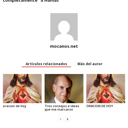
completamente” a Hamás
w
)
mocanos.net
Artículos relacionados
Más del autor
oracion de hoy
Tres consejos e ideas
ORACION DE HOY
que me marcaron