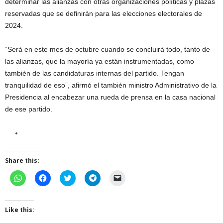
determinar las alianzas con otras organizaciones políticas y plazas
reservadas que se definirán para las elecciones electorales de
2024.
“Será en este mes de octubre cuando se concluirá todo, tanto de
las alianzas, que la mayoría ya están instrumentadas, como
también de las candidaturas internas del partido. Tengan
tranquilidad de eso”, afirmó el también ministro Administrativo de la
Presidencia al encabezar una rueda de prensa en la casa nacional
de ese partido.
Share this:
C
C
C
C
C
l
l
l
l
l
i
i
i
i
i
c
c
c
c
c
k
k
k
k
k
t
t
t
t
t
Like this:
o
o
o
o
o
s
s
s
s
e