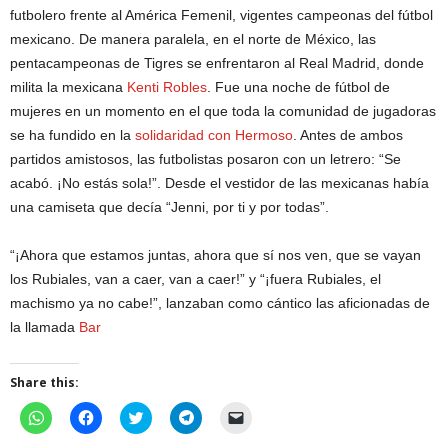
futbolero frente al América Femenil, vigentes campeonas del fútbol
mexicano. De manera paralela, en el norte de México, las
pentacampeonas de Tigres se enfrentaron al Real Madrid, donde
milita la mexicana
Kenti Robles
. Fue una noche de fútbol de
mujeres en un momento en el que toda la comunidad de jugadoras
se ha fundido en la
solidaridad con Hermoso
. Antes de ambos
partidos amistosos, las futbolistas posaron con un letrero: “Se
acabó. ¡No estás sola!”. Desde el vestidor de las mexicanas había
una camiseta que decía “Jenni, por ti y por todas”.
“¡Ahora que estamos juntas, ahora que sí nos ven, que se vayan
los Rubiales, van a caer, van a caer!” y “¡fuera Rubiales, el
machismo ya no cabe!”, lanzaban como cántico las aficionadas de
la llamada
Bar
Share this:
C
C
C
C
C
l
l
l
l
l
i
i
i
i
i