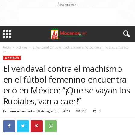
Advertisement
Inicio
Noticias
El vendaval contra el machismo en el fútbol femenino encuentra eco
en...
NOTICIAS
El vendaval contra el machismo
en el fútbol femenino encuentra
eco en México: “¡Que se vayan los
Rubiales, van a caer!”
Por
mocanos.net
-
30 de agosto de 2023
258
0