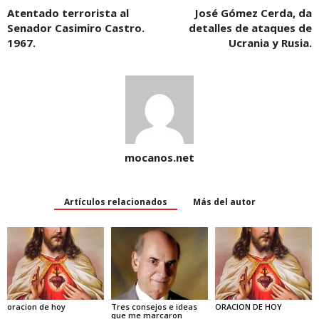
w
w
)
w
i
Atentado terrorista al
José Gómez Cerda, da
)
)
)
n
Senador Casimiro Castro.
detalles de ataques de
d
o
1967.
Ucrania y Rusia.
w
)
mocanos.net
Artículos relacionados
Más del autor
oracion de hoy
Tres consejos e ideas
ORACION DE HOY
que me marcaron