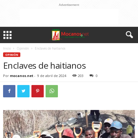
Advertisement
Inicio
Opinión
Enclaves de haitianos
OPINIÓN
Enclaves de haitianos
Por
mocanos.net
-
9 de abril de 2024
203
0