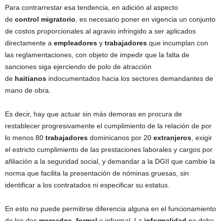
Para contrarrestar esa tendencia, en adición al aspecto
de
control
migratorio
, es necesario poner en vigencia un conjunto
de costos proporcionales al agravio infringido a ser aplicados
directamente a
empleadores
y
trabajadores
que incumplan con
las reglamentaciones, con objeto de impedir que la falta de
sanciones siga ejerciendo de polo de atracción
de
haitianos
indocumentados hacia los sectores demandantes de
mano de obra.
Es decir, hay que actuar sin más demoras en procura de
restablecer progresivamente el cumplimiento de la relación de por
lo menos 80
trabajadores
dominicanos por 20
extranjeros
, exigir
el estricto cumplimiento de las prestaciones laborales y cargos por
afiliación a la seguridad social, y demandar a la DGII que cambie la
norma que facilita la presentación de nóminas gruesas, sin
identificar a los contratados ni especificar su estatus.
En esto no puede permitirse diferencia alguna en el funcionamiento
de los dos
mercados
,
formal
e informal. La
informalidad
no debe