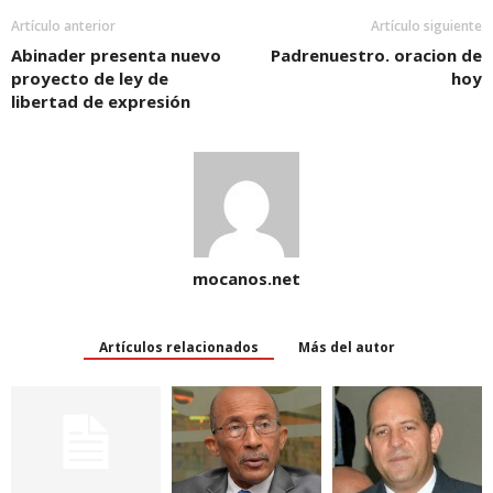
n
n
d
n
e
d
d
o
d
w
Artículo anterior
Artículo siguiente
o
o
w
o
w
w
w
)
w
i
Abinader presenta nuevo
Padrenuestro. oracion de
)
)
)
n
proyecto de ley de
hoy
d
o
libertad de expresión
w
)
mocanos.net
Artículos relacionados
Más del autor