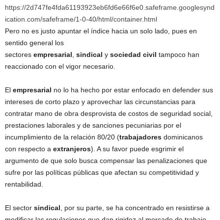
https://2d747fe4fda61193923eb6fd6e66f6e0.safeframe.googlesynd
ication.com/safeframe/1-0-40/html/container.html
Pero no es justo apuntar el índice hacia un solo lado, pues en
sentido general los
sectores
empresarial
,
sindical
y
sociedad
civil
tampoco han
reaccionado con el vigor necesario.
El
empresarial
no lo ha hecho por estar enfocado en defender sus
intereses de corto plazo y aprovechar las circunstancias para
contratar mano de obra desprovista de costos de seguridad social,
prestaciones laborales y de sanciones pecuniarias por el
incumplimiento de la relación 80/20 (
trabajadores
dominicanos
con respecto a
extranjeros
). A su favor puede esgrimir el
argumento de que solo busca compensar las penalizaciones que
sufre por las políticas públicas que afectan su competitividad y
rentabilidad.
El sector
sindical
, por su parte, se ha concentrado en resistirse a
modificar las regulaciones que dan rigidez al mercado de trabajo,