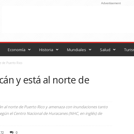
Advertisement
Economía
Historia
Mundiales
Salud
Turi
e de Puerto Rico
cán y está al norte de
cán al norte de Puerto Rico y amenaza con inundaciones tanto
 según el Centro Nacional de Huracanes (NHC, en inglés) de
172
0