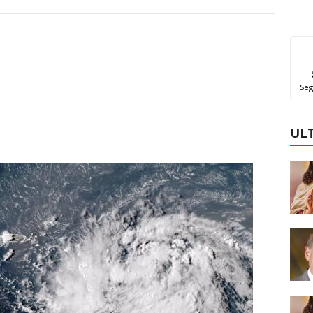
Seg
UL