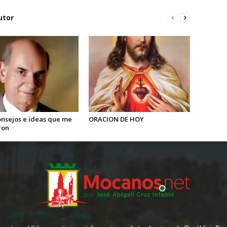
utor
onsejos e ideas que me
ORACION DE HOY
ron