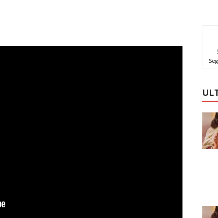
Seg
UL