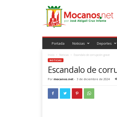
M
o
c
a
n
o
s
.
Portada
Noticias
Deportes
n
e
Inicio
Noticias
Escandalo de corrupción grave
t
NOTICIAS
Escandalo de corr
Por
mocanos.net
-
3 de diciembre de 2024