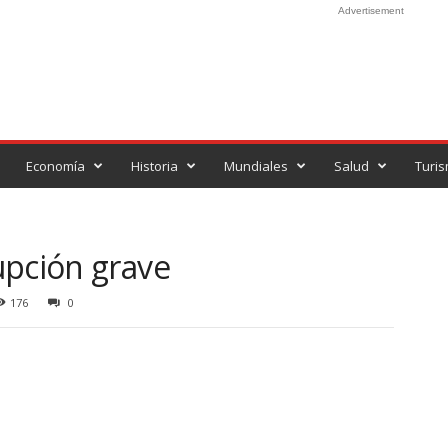
Advertisement
Economía
Historia
Mundiales
Salud
Turi
upción grave
176
0