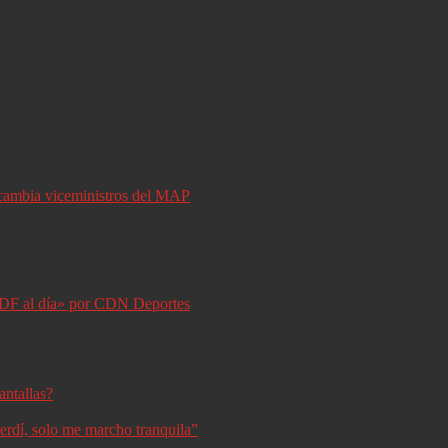
y cambia viceministros del MAP
DF al día» por CDN Deportes
antallas?
erdí, solo me marcho tranquila”