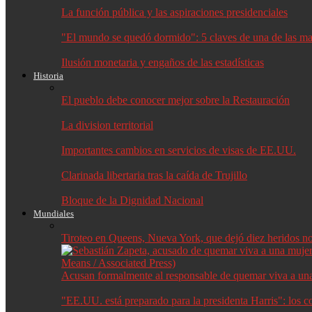
La función pública y las aspiraciones presidenciales
"El mundo se quedó dormido": 5 claves de una de las may
Ilusión monetaria y engaños de las estadísticas
Historia
El pueblo debe conocer mejor sobre la Restauración
La division territorial
Importantes cambios en servicios de visas de EE.UU.
Clarinada libertaria tras la caída de Trujillo
Bloque de la Dignidad Nacional
Mundiales
Tiroteo en Queens, Nueva York, que dejó diez heridos no f
Acusan formalmente al responsable de quemar viva a un
"EE.UU. está preparado para la presidenta Harris": los