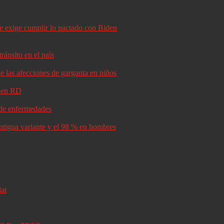
le exige cumplir lo pactado con Biden
ránsito en el país
e las afecciones de garganta en niños
d en RD
s de enfermedades
antigua variante y el 98 % en hombres
lat