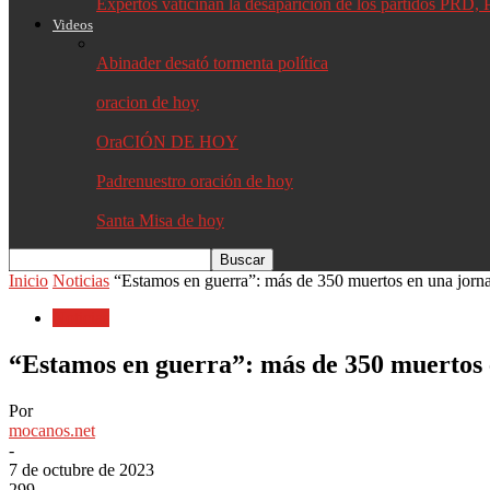
Expertos vaticinan la desaparición de los partidos PR
Videos
Abinader desató tormenta política
oracion de hoy
OraCIÓN DE HOY
Padrenuestro oración de hoy
Santa Misa de hoy
Inicio
Noticias
“Estamos en guerra”: más de 350 muertos en una jornad
Noticias
“Estamos en guerra”: más de 350 muertos e
Por
mocanos.net
-
7 de octubre de 2023
299