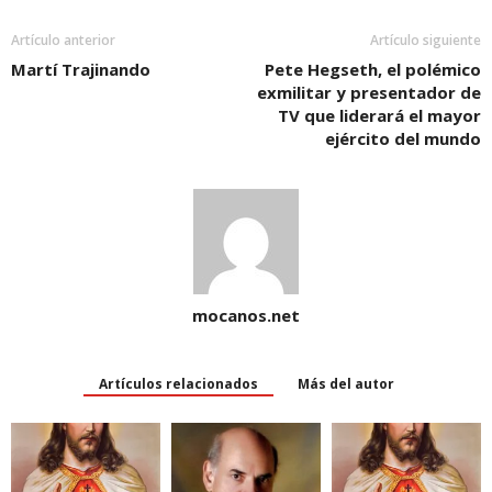
i
i
n
i
n
n
n
d
n
e
d
d
o
d
w
Artículo anterior
Artículo siguiente
o
o
w
o
w
w
w
)
w
i
Martí Trajinando
Pete Hegseth, el polémico
)
)
)
n
exmilitar y presentador de
d
o
TV que liderará el mayor
w
)
ejército del mundo
mocanos.net
Artículos relacionados
Más del autor