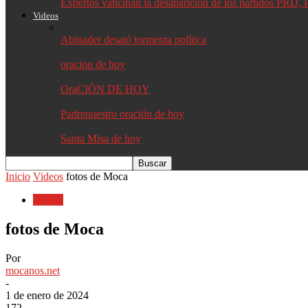
Expertos vaticinan la desaparición de los partidos PR
Videos
Abinader desató tormenta política
oracion de hoy
OraCIÓN DE HOY
Padrenuestro oración de hoy
Santa Misa de hoy
Inicio
Videos
fotos de Moca
Videos
fotos de Moca
Por
mocanos.net
-
1 de enero de 2024
172