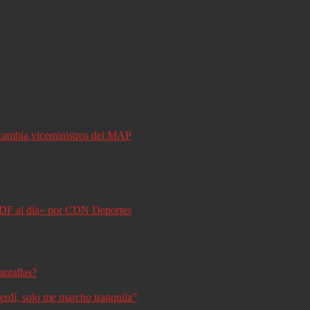
y cambia viceministros del MAP
DF al día» por CDN Deportes
antallas?
erdí, solo me marcho tranquila”