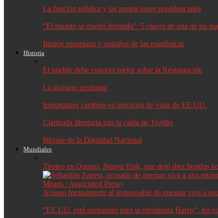
La función pública y las aspiraciones presidenciales
"El mundo se quedó dormido": 5 claves de una de las may
Ilusión monetaria y engaños de las estadísticas
Historia
El pueblo debe conocer mejor sobre la Restauración
La division territorial
Importantes cambios en servicios de visas de EE.UU.
Clarinada libertaria tras la caída de Trujillo
Bloque de la Dignidad Nacional
Mundiales
Tiroteo en Queens, Nueva York, que dejó diez heridos no f
Acusan formalmente al responsable de quemar viva a un
"EE.UU. está preparado para la presidenta Harris": los