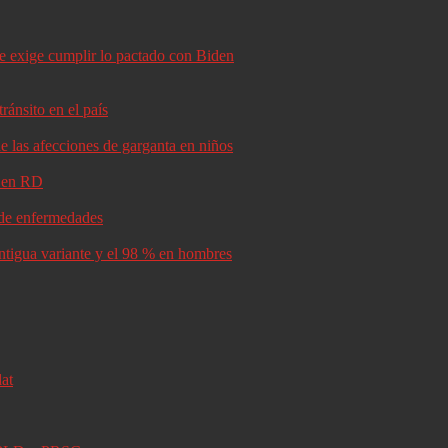
le exige cumplir lo pactado con Biden
ránsito en el país
e las afecciones de garganta en niños
d en RD
s de enfermedades
antigua variante y el 98 % en hombres
lat