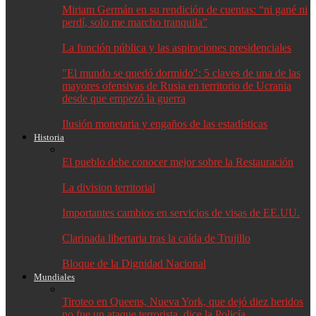
Miriam Germán en su rendición de cuentas: “ni gané ni
perdí, solo me marcho tranquila”
La función pública y las aspiraciones presidenciales
"El mundo se quedó dormido": 5 claves de una de las
mayores ofensivas de Rusia en territorio de Ucrania
desde que empezó la guerra
Ilusión monetaria y engaños de las estadísticas
Historia
El pueblo debe conocer mejor sobre la Restauración
La division territorial
Importantes cambios en servicios de visas de EE.UU.
Clarinada libertaria tras la caída de Trujillo
Bloque de la Dignidad Nacional
Mundiales
Tiroteo en Queens, Nueva York, que dejó diez heridos
no fue un ataque terrorista, dice la Policía