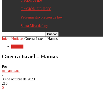
oracion de hoy
OraCIÓN DE HOY
Padrenuestro oración de hoy
Santa Misa de hoy
Inicio
Noticias
Guerra Israel – Hamas
Noticias
Guerra Israel – Hamas
Por
mocanos.net
-
30 de octubre de 2023
215
0