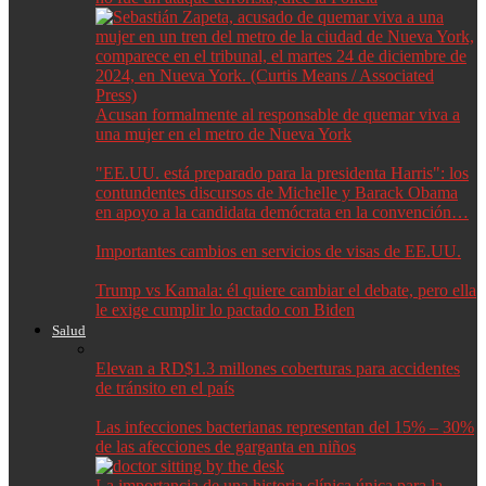
Acusan formalmente al responsable de quemar viva a
una mujer en el metro de Nueva York
"EE.UU. está preparado para la presidenta Harris": los
contundentes discursos de Michelle y Barack Obama
en apoyo a la candidata demócrata en la convención…
Importantes cambios en servicios de visas de EE.UU.
Trump vs Kamala: él quiere cambiar el debate, pero ella
le exige cumplir lo pactado con Biden
Salud
Elevan a RD$1.3 millones coberturas para accidentes
de tránsito en el país
Las infecciones bacterianas representan del 15% – 30%
de las afecciones de garganta en niños
La importancia de una historia clínica única para la