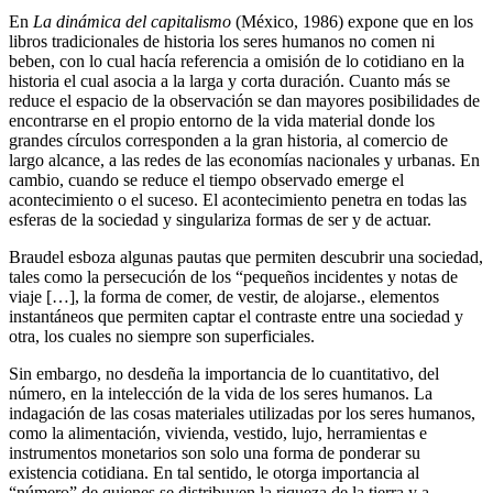
En
La dinámica del capitalismo
(México, 1986) expone que en los
libros tradicionales de historia los seres humanos no comen ni
beben, con lo cual hacía referencia a omisión de lo cotidiano en la
historia el cual asocia a la larga y corta duración. Cuanto más se
reduce el espacio de la observación se dan mayores posibilidades de
encontrarse en el propio entorno de la vida material donde los
grandes círculos corresponden a la gran historia, al comercio de
largo alcance, a las redes de las economías nacionales y urbanas. En
cambio, cuando se reduce el tiempo observado emerge el
acontecimiento o el suceso. El acontecimiento penetra en todas las
esferas de la sociedad y singulariza formas de ser y de actuar.
Braudel esboza algunas pautas que permiten descubrir una sociedad,
tales como la persecución de los “pequeños incidentes y notas de
viaje […], la forma de comer, de vestir, de alojarse., elementos
instantáneos que permiten captar el contraste entre una sociedad y
otra, los cuales no siempre son superficiales.
Sin embargo, no desdeña la importancia de lo cuantitativo, del
número, en la intelección de la vida de los seres humanos. La
indagación de las cosas materiales utilizadas por los seres humanos,
como la alimentación, vivienda, vestido, lujo, herramientas e
instrumentos monetarios son solo una forma de ponderar su
existencia cotidiana. En tal sentido, le otorga importancia al
“número” de quienes se distribuyen la riqueza de la tierra y a