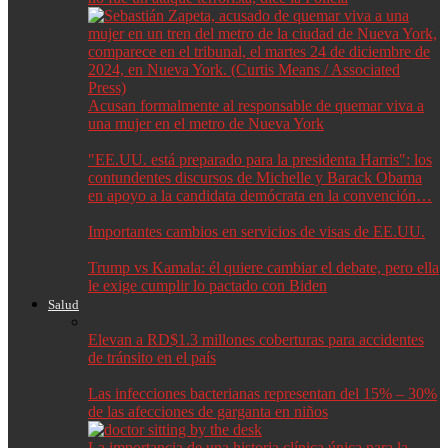
Acusan formalmente al responsable de quemar viva a
una mujer en el metro de Nueva York
"EE.UU. está preparado para la presidenta Harris": los
contundentes discursos de Michelle y Barack Obama
en apoyo a la candidata demócrata en la convención…
Importantes cambios en servicios de visas de EE.UU.
Trump vs Kamala: él quiere cambiar el debate, pero ella
le exige cumplir lo pactado con Biden
Salud
Elevan a RD$1.3 millones coberturas para accidentes
de tránsito en el país
Las infecciones bacterianas representan del 15% – 30%
de las afecciones de garganta en niños
La importancia de una historia clínica única para la