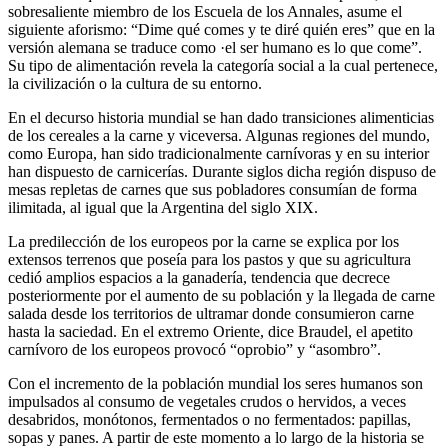
sobresaliente miembro de los Escuela de los Annales, asume el
siguiente aforismo: “Dime qué comes y te diré quién eres” que en la
versión alemana se traduce como ·el ser humano es lo que come”.
Su tipo de alimentación revela la categoría social a la cual pertenece,
la civilización o la cultura de su entorno.
En el decurso historia mundial se han dado transiciones alimenticias
de los cereales a la carne y viceversa. Algunas regiones del mundo,
como Europa, han sido tradicionalmente carnívoras y en su interior
han dispuesto de carnicerías. Durante siglos dicha región dispuso de
mesas repletas de carnes que sus pobladores consumían de forma
ilimitada, al igual que la Argentina del siglo XIX.
La predilección de los europeos por la carne se explica por los
extensos terrenos que poseía para los pastos y que su agricultura
cedió amplios espacios a la ganadería, tendencia que decrece
posteriormente por el aumento de su población y la llegada de carne
salada desde los territorios de ultramar donde consumieron carne
hasta la saciedad. En el extremo Oriente, dice Braudel, el apetito
carnívoro de los europeos provocó “oprobio” y “asombro”.
Con el incremento de la población mundial los seres humanos son
impulsados al consumo de vegetales crudos o hervidos, a veces
desabridos, monótonos, fermentados o no fermentados: papillas,
sopas y panes. A partir de este momento a lo largo de la historia se