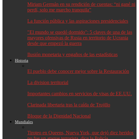
Miriam Germán en su rendición de cuentas: “ni gané ni
perdí, solo me marcho tranquila”
La función pública y las aspiraciones presidenciales
"El mundo se quedó dormido": 5 claves de una de las
mayores ofensivas de Rusia en territorio de Ucrania
desde que empezó la guerra
Ilusión monetaria y engaños de las estadísticas
Historia
El pueblo debe conocer mejor sobre la Restauración
La division territorial
Importantes cambios en servicios de visas de EE.UU.
Clarinada libertaria tras la caída de Trujillo
Bloque de la Dignidad Nacional
Mundiales
Tiroteo en Queens, Nueva York, que dejó diez heridos
no fue un ataque terrorista, dice la Policía