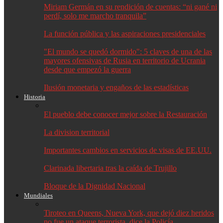
Miriam Germán en su rendición de cuentas: “ni gané ni
perdí, solo me marcho tranquila”
La función pública y las aspiraciones presidenciales
"El mundo se quedó dormido": 5 claves de una de las
mayores ofensivas de Rusia en territorio de Ucrania
desde que empezó la guerra
Ilusión monetaria y engaños de las estadísticas
Historia
El pueblo debe conocer mejor sobre la Restauración
La division territorial
Importantes cambios en servicios de visas de EE.UU.
Clarinada libertaria tras la caída de Trujillo
Bloque de la Dignidad Nacional
Mundiales
Tiroteo en Queens, Nueva York, que dejó diez heridos
no fue un ataque terrorista, dice la Policía