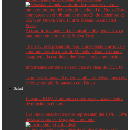
Acusan formalmente al responsable de quemar viva a
una mujer en el metro de Nueva York
"EE.UU. está preparado para la presidenta Harris": los
contundentes discursos de Michelle y Barack Obama
en apoyo a la candidata demócrata en la convención…
Importantes cambios en servicios de visas de EE.UU.
Trump vs Kamala: él quiere cambiar el debate, pero ella
le exige cumplir lo pactado con Biden
Salud
Elevan a RD$1.3 millones coberturas para accidentes
de tránsito en el país
Las infecciones bacterianas representan del 15% – 30%
de las afecciones de garganta en niños
La importancia de una historia clínica única para la