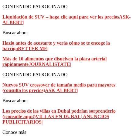
CONTENIDO PATROCINADO
Liquidación de SUV – haga clic aquí para ver los precios
ASK-
ALBERT|
Buscar ahora
Hazlo antes de acostarte y verás cómo se te encoge la
barriga
BETTER ME|
Más de 10 alimentos que disuelven la placa arterial
rápidamente
JOURNALISTATE|
CONTENIDO PATROCINADO
Nuevos SUV crossover de tamaño medio para mayores
(consulta los precios)
ASK-ALBERT|
Buscar ahora
Los precios de las villas en Dubai podrían sorprenderlo
(¡consulte aquí!)
VILLAS EN DUBAI | ANUNCIOS
PUBLICITARIOS|
Conoce más