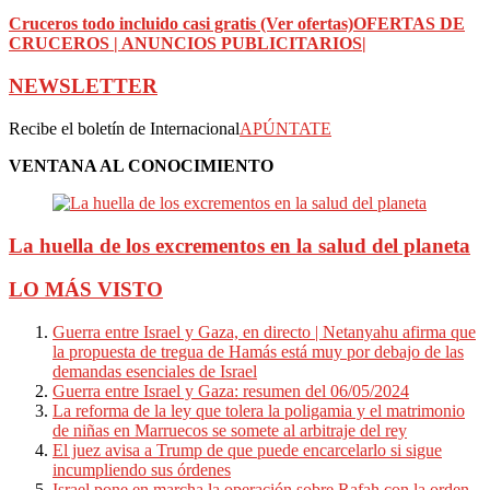
Cruceros todo incluido casi gratis (Ver ofertas)
OFERTAS DE
CRUCEROS | ANUNCIOS PUBLICITARIOS|
NEWSLETTER
Recibe el boletín de Internacional
APÚNTATE
VENTANA AL CONOCIMIENTO
La huella de los excrementos en la salud del planeta
LO MÁS VISTO
Guerra entre Israel y Gaza, en directo | Netanyahu afirma que
la propuesta de tregua de Hamás está muy por debajo de las
demandas esenciales de Israel
Guerra entre Israel y Gaza: resumen del 06/05/2024
La reforma de la ley que tolera la poligamia y el matrimonio
de niñas en Marruecos se somete al arbitraje del rey
El juez avisa a Trump de que puede encarcelarlo si sigue
incumpliendo sus órdenes
Israel pone en marcha la operación sobre Rafah con la orden