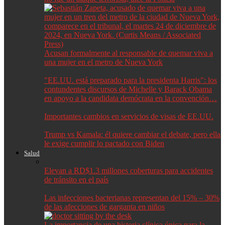
Acusan formalmente al responsable de quemar viva a
una mujer en el metro de Nueva York
"EE.UU. está preparado para la presidenta Harris": los
contundentes discursos de Michelle y Barack Obama
en apoyo a la candidata demócrata en la convención…
Importantes cambios en servicios de visas de EE.UU.
Trump vs Kamala: él quiere cambiar el debate, pero ella
le exige cumplir lo pactado con Biden
Salud
Elevan a RD$1.3 millones coberturas para accidentes
de tránsito en el país
Las infecciones bacterianas representan del 15% – 30%
de las afecciones de garganta en niños
La importancia de una historia clínica única para la