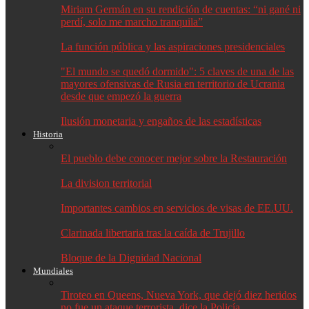
Miriam Germán en su rendición de cuentas: “ni gané ni
perdí, solo me marcho tranquila”
La función pública y las aspiraciones presidenciales
"El mundo se quedó dormido": 5 claves de una de las
mayores ofensivas de Rusia en territorio de Ucrania
desde que empezó la guerra
Ilusión monetaria y engaños de las estadísticas
Historia
El pueblo debe conocer mejor sobre la Restauración
La division territorial
Importantes cambios en servicios de visas de EE.UU.
Clarinada libertaria tras la caída de Trujillo
Bloque de la Dignidad Nacional
Mundiales
Tiroteo en Queens, Nueva York, que dejó diez heridos
no fue un ataque terrorista, dice la Policía