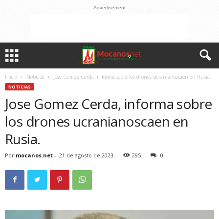
Advertisement
Inicio
Noticias
Jose Gomez Cerda, informa sobre los drones ucranianoscaen en Rusia.
NOTICIAS
Jose Gomez Cerda, informa sobre
los drones ucranianoscaen en
Rusia.
Por
mocanos.net
-
21 de agosto de 2023
295
0