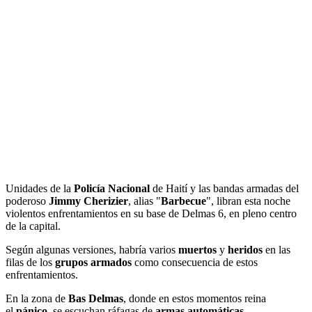
Unidades de la
Policía Nacional
de Haití y las bandas armadas del
poderoso
Jimmy Cherizier
, alias "
Barbecue
", libran esta noche
violentos enfrentamientos en su base de Delmas 6, en pleno centro
de la capital.
Según algunas versiones, habría varios
muertos
y
heridos
en las
filas de los
grupos armados
como consecuencia de estos
enfrentamientos.
En la zona de
Bas Delmas
, donde en estos momentos reina
el
pánico
, se escuchan ráfagas de
armas automáticas
.