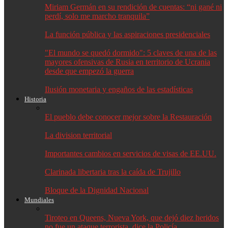
Miriam Germán en su rendición de cuentas: “ni gané ni
perdí, solo me marcho tranquila”
La función pública y las aspiraciones presidenciales
"El mundo se quedó dormido": 5 claves de una de las
mayores ofensivas de Rusia en territorio de Ucrania
desde que empezó la guerra
Ilusión monetaria y engaños de las estadísticas
Historia
El pueblo debe conocer mejor sobre la Restauración
La division territorial
Importantes cambios en servicios de visas de EE.UU.
Clarinada libertaria tras la caída de Trujillo
Bloque de la Dignidad Nacional
Mundiales
Tiroteo en Queens, Nueva York, que dejó diez heridos
no fue un ataque terrorista, dice la Policía