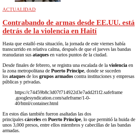
ACTUALIDAD
Contrabando de armas desde EE.UU. está
detrás de la violencia en Haití
Hasta que estalló esta situación, la jornada de este viernes había
transcurrido en relativa calma, después de que el jueves las bandas
reanudaran sus
ataques
en varios puntos de la ciudad.
Desde finales de febrero, se registra una escalada de la
violencia
en
la zona metropolitana de
Puerto Príncipe
, donde se suceden
los
ataques
de los
grupos armados
contra instituciones y empresas
públicas y privadas.
https://c74459b8c3d07f714922d3e7add2f1f2.safeframe
.googlesyndication.com/safeframe/1-0-
40/html/container.html
En estos días también fueron asaltadas las dos
principales
cárceles
en
Puerto Príncipe
, lo que permitió la huida de
unos 3,000 presos, entre ellos miembros y cabecillas de las bandas
armadas.