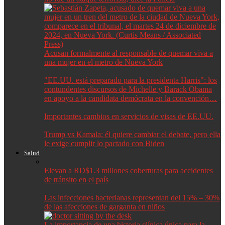
Acusan formalmente al responsable de quemar viva a
una mujer en el metro de Nueva York
"EE.UU. está preparado para la presidenta Harris": los
contundentes discursos de Michelle y Barack Obama
en apoyo a la candidata demócrata en la convención…
Importantes cambios en servicios de visas de EE.UU.
Trump vs Kamala: él quiere cambiar el debate, pero ella
le exige cumplir lo pactado con Biden
Salud
Elevan a RD$1.3 millones coberturas para accidentes
de tránsito en el país
Las infecciones bacterianas representan del 15% – 30%
de las afecciones de garganta en niños
La importancia de una historia clínica única para la