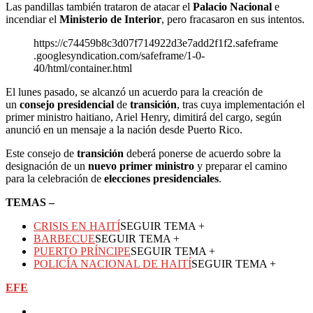
Las pandillas también trataron de atacar el
Palacio Nacional
e
incendiar el
Ministerio de Interior
, pero fracasaron en sus intentos.
https://c74459b8c3d07f714922d3e7add2f1f2.safeframe
.googlesyndication.com/safeframe/1-0-
40/html/container.html
El lunes pasado, se alcanzó un acuerdo para la creación de
un
consejo presidencial
de
transición
, tras cuya implementación el
primer ministro haitiano, Ariel Henry, dimitirá del cargo, según
anunció en un mensaje a la nación desde Puerto Rico.
Este consejo de
transición
deberá ponerse de acuerdo sobre la
designación de un
nuevo primer ministro
y preparar el camino
para la celebración de
elecciones presidenciales
.
TEMAS –
CRISIS EN HAITÍ
SEGUIR TEMA +
BARBECUE
SEGUIR TEMA +
PUERTO PRÍNCIPE
SEGUIR TEMA +
POLICÍA NACIONAL DE HAITÍ
SEGUIR TEMA +
EFE