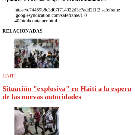
https://c74459b8c3d07f714922d3e7add2f1f2.safeframe
.googlesyndication.com/safeframe/1-0-
40/html/container.html
RELACIONADAS
HAITÍ
Situación "explosiva" en Haití a la espera
de las nuevas autoridades