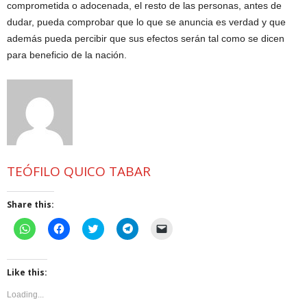
comprometida o adocenada, el resto de las personas, antes de
dudar, pueda comprobar que lo que se anuncia es verdad y que
además pueda percibir que sus efectos serán tal como se dicen
para beneficio de la nación.
TEÓFILO QUICO TABAR
Share this:
C
C
C
C
C
l
l
l
l
l
i
i
i
i
i
c
c
c
c
c
k
k
k
k
k
t
t
t
t
t
Like this:
o
o
o
o
o
s
s
s
s
e
Loading...
h
h
h
h
m