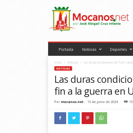
M
o
c
a
n
o
s
.
Portada
Noticias
Deportes
n
e
Inicio
Noticias
Las duras condiciones de Putin para 
t
NOTICIAS
Las duras condici
fin a la guerra en 
Por
mocanos.net
-
15 de junio de 2024
15