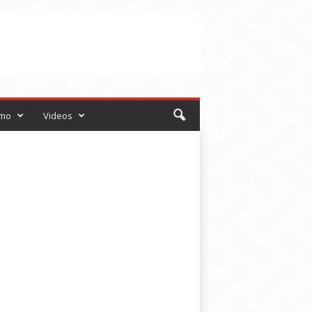
smo
Videos