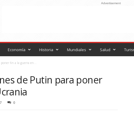
Advertisement
Economía
Historia
Mundiales
Salud
Turi
poner fin a la guerra en...
ones de Putin para poner
Ucrania
7
0