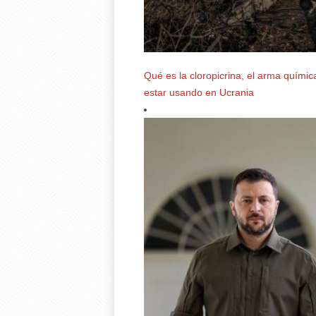
Qué es la cloropicrina, el arma quími
estar usando en Ucrania