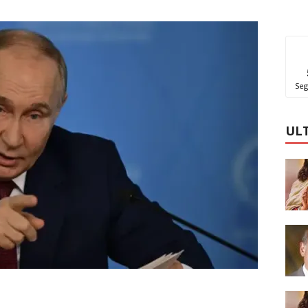
Seg
UL