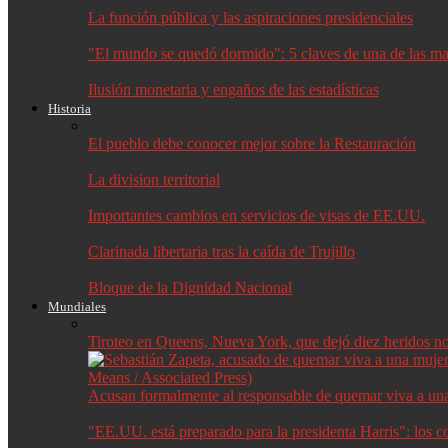
La función pública y las aspiraciones presidenciales
"El mundo se quedó dormido": 5 claves de una de las may
Ilusión monetaria y engaños de las estadísticas
Historia
El pueblo debe conocer mejor sobre la Restauración
La division territorial
Importantes cambios en servicios de visas de EE.UU.
Clarinada libertaria tras la caída de Trujillo
Bloque de la Dignidad Nacional
Mundiales
Tiroteo en Queens, Nueva York, que dejó diez heridos no f
Acusan formalmente al responsable de quemar viva a un
"EE.UU. está preparado para la presidenta Harris": los