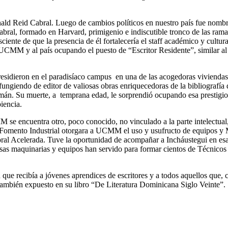
Donald Reid Cabral. Luego de cambios políticos en nuestro país fue nom
é Cabral, formado en Harvard, primigenio e indiscutible tronco de la
iente de que la presencia de él fortalecería el staff académico y cultu
 a UCMM y al país ocupando el puesto de “Escritor Residente”, similar 
idieron en el paradisíaco campus en una de las acogedoras viviendas r
fungiendo de editor de valiosas obras enriquecedoras de la bibliografí
án. Su muerte, a temprana edad, le sorprendió ocupando esa prestigios
iencia.
 se encuentra otro, poco conocido, no vinculado a la parte intelectual,
de Fomento Industrial otorgara a UCMM el uso y usufructo de equipos 
ral Acelerada. Tuve la oportunidad de acompañar a Incháustegui en es
sas maquinarias y equipos han servido para formar cientos de Técnico
que recibía a jóvenes aprendices de escritores y a todos aquellos que, 
ambién expuesto en su libro “De Literatura Dominicana Siglo Veinte”.