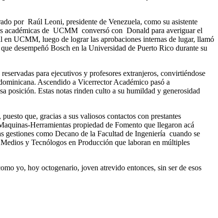
brado por Raúl Leoni, presidente de Venezuela, como su asistente
s ramas académicas de UCMM conversó con Donald para averiguar el
ral en UCMM, luego de lograr las aprobaciones internas de lugar, llamó
al que desempeñó Bosch en la Universidad de Puerto Rico durante su
eservadas para ejecutivos y profesores extranjeros, convirtiéndose
a dominicana. Ascendido a Vicerrector Académico pasó a
a posición. Estas notas rinden culto a su humildad y generosidad
 puesto que, gracias a sus valiosos contactos con prestantes
y Maquinas-Herramientas propiedad de Fomento que llegaron acá
as gestiones como Decano de la Facultad de Ingeniería cuando se
s Medios y Tecnólogos en Producción que laboran en múltiples
como yo, hoy octogenario, joven atrevido entonces, sin ser de esos