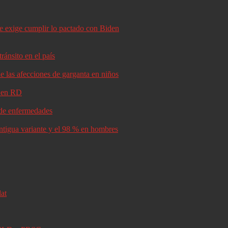
le exige cumplir lo pactado con Biden
ránsito en el país
e las afecciones de garganta en niños
d en RD
s de enfermedades
antigua variante y el 98 % en hombres
lat