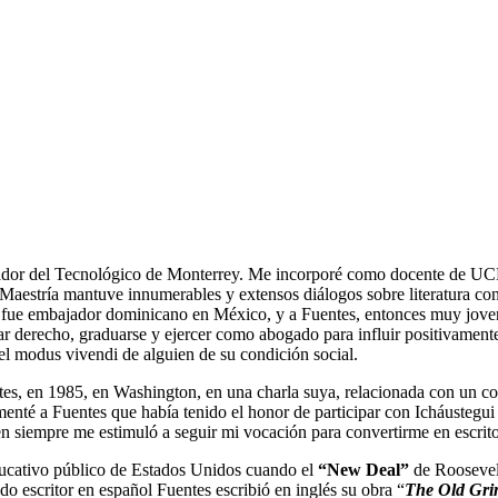
ador del Tecnológico de Monterrey. Me incorporé como docente de UC
a Maestría mantuve innumerables y extensos diálogos sobre literatura c
o fue embajador dominicano en México, y a Fuentes, entonces muy joven
iar derecho, graduarse y ejercer como abogado para influir positivament
 el modus vivendi de alguien de su condición social.
, en 1985, en Washington, en una charla suya, relacionada con un conc
comenté a Fuentes que había tenido el honor de participar con Icháust
en siempre me estimuló a seguir mi vocación para convertirme en escrito
ducativo público de Estados Unidos cuando el
“
New Deal
”
de Roosevelt
do escritor en español Fuentes escribió en inglés su obra “
The Old Gri