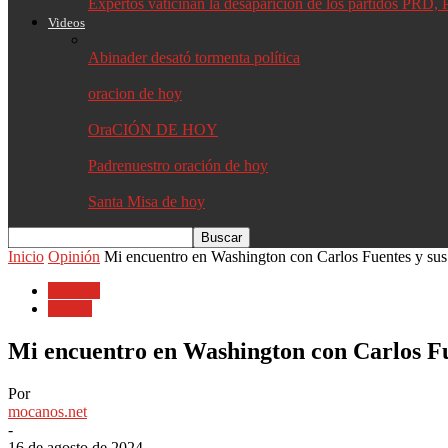
Expertos vaticinan la desaparición de los partidos PR
Videos
Abinader desató tormenta política
oracion de hoy
OraCIÓN DE HOY
Padrenuestro oración de hoy
Santa Misa de hoy
Inicio
Opinión
Mi encuentro en Washington con Carlos Fuentes y sus 
Opinión
Videos
Mi encuentro en Washington con Carlos Fu
Por
mocanos.net
-
16 de agosto de 2024