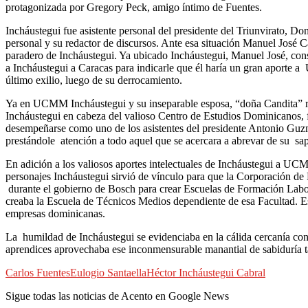
protagonizada por Gregory Peck, amigo íntimo de Fuentes.
Incháustegui fue asistente personal del presidente del Triunvirato, 
personal y su redactor de discursos. Ante esa situación Manuel Jos
paradero de Incháustegui. Ya ubicado Incháustegui, Manuel José, consc
a Incháustegui a Caracas para indicarle que él haría un gran aporte
último exilio, luego de su derrocamiento.
Ya en UCMM Incháustegui y su inseparable esposa, “doña Candita” res
Incháustegui en cabeza del valioso Centro de Estudios Dominicanos, 
desempeñarse como uno de los asistentes del presidente Antonio Guzm
prestándole atención a todo aquel que se acercara a abrevar de su sap
En adición a los valiosos aportes intelectuales de Incháustegui a UCMM
personajes Incháustegui sirvió de vínculo para que la Corporación 
durante el gobierno de Bosch para crear Escuelas de Formación Labo
creaba la Escuela de Técnicos Medios dependiente de esa Facultad. E
empresas dominicanas.
La humildad de Incháustegui se evidenciaba en la cálida cercanía con 
aprendices aprovechaba ese inconmensurable manantial de sabiduría t
Carlos Fuentes
Eulogio Santaella
Héctor Incháustegui Cabral
Sigue todas las noticias de Acento en Google News