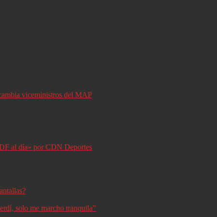
y cambia viceministros del MAP
DF al día» por CDN Deportes
antallas?
erdí, solo me marcho tranquila”