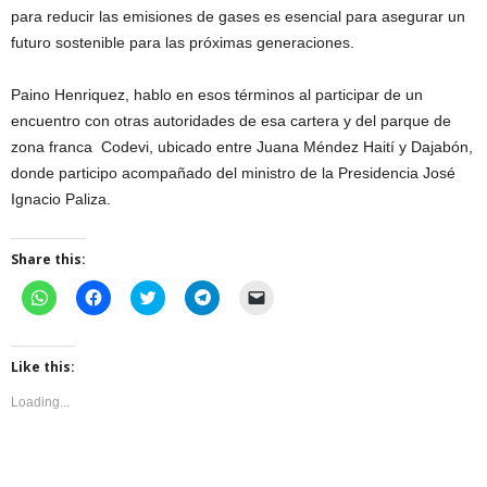
para reducir las emisiones de gases es esencial para asegurar un
futuro sostenible para las próximas generaciones.
Paino Henriquez, hablo en esos términos al participar de un
encuentro con otras autoridades de esa cartera y del parque de
zona franca Codevi, ubicado entre Juana Méndez Haití y Dajabón,
donde participo acompañado del ministro de la Presidencia José
Ignacio Paliza.
Share this:
C
C
C
C
C
l
l
l
l
l
i
i
i
i
i
c
c
c
c
c
k
k
k
k
k
t
t
t
t
t
Like this:
o
o
o
o
o
s
s
s
s
e
Loading...
h
h
h
h
m
a
a
a
a
a
r
r
r
r
i
e
e
e
e
l
o
o
o
o
a
n
n
n
n
l