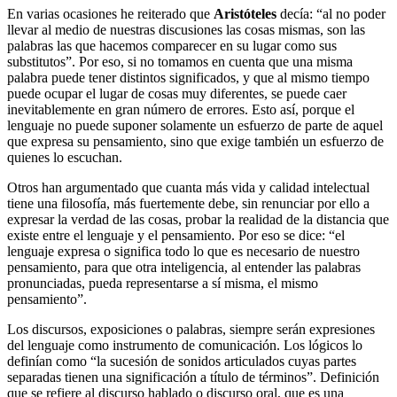
En varias ocasiones he reiterado que
Aristóteles
decía: “al no poder
llevar al medio de nuestras discusiones las cosas mismas, son las
palabras las que hacemos comparecer en su lugar como sus
substitutos”. Por eso, si no tomamos en cuenta que una misma
palabra puede tener distintos significados, y que al mismo tiempo
puede ocupar el lugar de cosas muy diferentes, se puede caer
inevitablemente en gran número de errores. Esto así, porque el
lenguaje no puede suponer solamente un esfuerzo de parte de aquel
que expresa su pensamiento, sino que exige también un esfuerzo de
quienes lo escuchan.
Otros han argumentado que cuanta más vida y calidad intelectual
tiene una filosofía, más fuertemente debe, sin renunciar por ello a
expresar la verdad de las cosas, probar la realidad de la distancia que
existe entre el lenguaje y el pensamiento. Por eso se dice: “el
lenguaje expresa o significa todo lo que es necesario de nuestro
pensamiento, para que otra inteligencia, al entender las palabras
pronunciadas, pueda representarse a sí misma, el mismo
pensamiento”.
Los discursos, exposiciones o palabras, siempre serán expresiones
del lenguaje como instrumento de comunicación. Los lógicos lo
definían como “la sucesión de sonidos articulados cuyas partes
separadas tienen una significación a título de términos”. Definición
que se refiere al discurso hablado o discurso oral, que es una