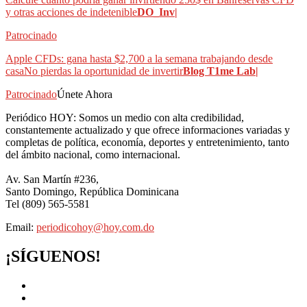
y otras acciones de indetenible
DO_Inv|
Patrocinado
Apple CFDs: gana hasta $2,700 a la semana trabajando desde
casaNo pierdas la oportunidad de invertir
Blog T1me Lab|
Patrocinado
Únete Ahora
Periódico HOY: Somos un medio con alta credibilidad,
constantemente actualizado y que ofrece informaciones variadas y
completas de política, economía, deportes y entretenimiento, tanto
del ámbito nacional, como internacional.
Av. San Martín #236,
Santo Domingo, República Dominicana
Tel (809) 565-5581
Email:
periodicohoy@hoy.com.do
¡SÍGUENOS!