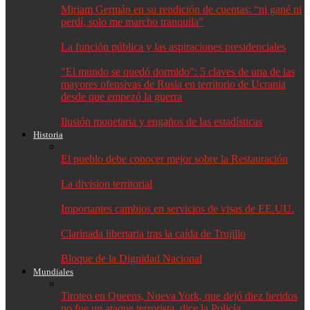
Miriam Germán en su rendición de cuentas: “ni gané ni
perdí, solo me marcho tranquila”
La función pública y las aspiraciones presidenciales
"El mundo se quedó dormido": 5 claves de una de las
mayores ofensivas de Rusia en territorio de Ucrania
desde que empezó la guerra
Ilusión monetaria y engaños de las estadísticas
Historia
El pueblo debe conocer mejor sobre la Restauración
La division territorial
Importantes cambios en servicios de visas de EE.UU.
Clarinada libertaria tras la caída de Trujillo
Bloque de la Dignidad Nacional
Mundiales
Tiroteo en Queens, Nueva York, que dejó diez heridos
no fue un ataque terrorista, dice la Policía