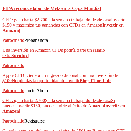
FIFA reconoce labor de Metz en la Copa Mundial
CFD: gana hasta $2.700 a la semana trabajando desde casaInvierte
$150 y maximiza tus ganancias con CFDs en Amazon
Invertir en
Amazon|
Patrocinado
Probar ahora
Una inversión en Amazon CFDs podría darte un salario
extra
Surnfuy|
Patrocinado
Apple CFD: Genera un ingreso adicional con una inversión de
$100No pierdas la oportunidad de invertir
Blog T1me Lab|
Patrocinado
Únete Ahora
CFD: gana hasta 2.700$ a la semana trabajando desde casaSi
puedes invertir $150, puedes unirte al éxito de Amazon
Invertir en
Amazon|
Patrocinado
Registrarse
Calcule cuánto podría ganar invirtiendo 250$ en Banreservas CFD