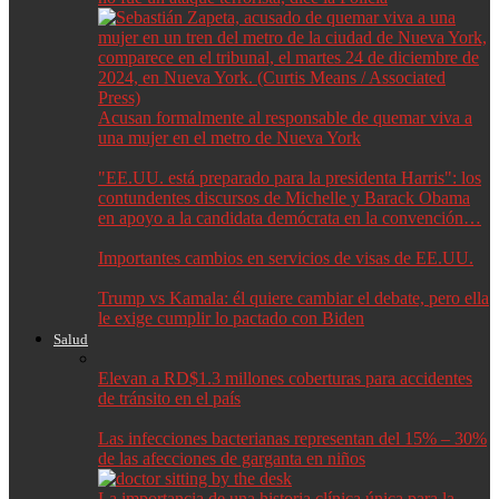
Acusan formalmente al responsable de quemar viva a
una mujer en el metro de Nueva York
"EE.UU. está preparado para la presidenta Harris": los
contundentes discursos de Michelle y Barack Obama
en apoyo a la candidata demócrata en la convención…
Importantes cambios en servicios de visas de EE.UU.
Trump vs Kamala: él quiere cambiar el debate, pero ella
le exige cumplir lo pactado con Biden
Salud
Elevan a RD$1.3 millones coberturas para accidentes
de tránsito en el país
Las infecciones bacterianas representan del 15% – 30%
de las afecciones de garganta en niños
La importancia de una historia clínica única para la