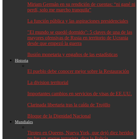
Miriam Germán en su rendición de cuentas: “ni gané ni
perdí, solo me marcho tranquila”
La función pública y las aspiraciones presidenciales
"El mundo se quedó dormido": 5 claves de una de las
mayores ofensivas de Rusia en territorio de Ucrania
desde que empezó la guerra
Ilusión monetaria y engaños de las estadísticas
Historia
El pueblo debe conocer mejor sobre la Restauración
La division territorial
Importantes cambios en servicios de visas de EE.UU.
Clarinada libertaria tras la caída de Trujillo
Bloque de la Dignidad Nacional
Mundiales
Tiroteo en Queens, Nueva York, que dejó diez heridos
no fue un ataque terrorista, dice la Policía