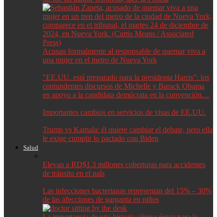
Acusan formalmente al responsable de quemar viva a
una mujer en el metro de Nueva York
"EE.UU. está preparado para la presidenta Harris": los
contundentes discursos de Michelle y Barack Obama
en apoyo a la candidata demócrata en la convención…
Importantes cambios en servicios de visas de EE.UU.
Trump vs Kamala: él quiere cambiar el debate, pero ella
le exige cumplir lo pactado con Biden
Salud
Elevan a RD$1.3 millones coberturas para accidentes
de tránsito en el país
Las infecciones bacterianas representan del 15% – 30%
de las afecciones de garganta en niños
La importancia de una historia clínica única para la