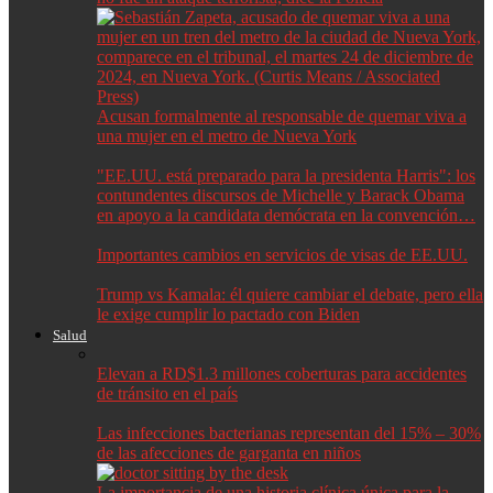
Acusan formalmente al responsable de quemar viva a
una mujer en el metro de Nueva York
"EE.UU. está preparado para la presidenta Harris": los
contundentes discursos de Michelle y Barack Obama
en apoyo a la candidata demócrata en la convención…
Importantes cambios en servicios de visas de EE.UU.
Trump vs Kamala: él quiere cambiar el debate, pero ella
le exige cumplir lo pactado con Biden
Salud
Elevan a RD$1.3 millones coberturas para accidentes
de tránsito en el país
Las infecciones bacterianas representan del 15% – 30%
de las afecciones de garganta en niños
La importancia de una historia clínica única para la