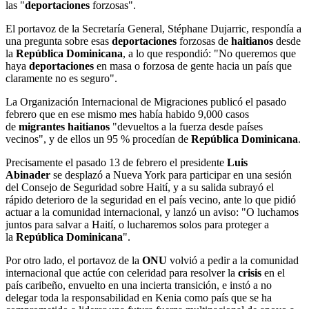
las "
deportaciones
forzosas".
El portavoz de la Secretaría General, Stéphane Dujarric, respondía a
una pregunta sobre esas
deportaciones
forzosas de
haitianos
desde
la
República Dominicana
, a lo que respondió: "No queremos que
haya
deportaciones
en masa o forzosa de gente hacia un país que
claramente no es seguro".
La Organización Internacional de Migraciones publicó el pasado
febrero que en ese mismo mes había habido 9,000 casos
de
migrantes
haitianos
"devueltos a la fuerza desde países
vecinos", y de ellos un 95 % procedían de
República Dominicana
.
Precisamente el pasado 13 de febrero el presidente
Luis
Abinader
se desplazó a Nueva York para participar en una sesión
del Consejo de Seguridad sobre Haití, y a su salida subrayó el
rápido deterioro de la seguridad en el país vecino, ante lo que pidió
actuar a la comunidad internacional, y lanzó un aviso: "O luchamos
juntos para salvar a Haití, o lucharemos solos para proteger a
la
República Dominicana
".
Por otro lado, el portavoz de la
ONU
volvió a pedir a la comunidad
internacional que actúe con celeridad para resolver la
crisis
en el
país caribeño, envuelto en una incierta transición, e instó a no
delegar toda la responsabilidad en Kenia como país que se ha