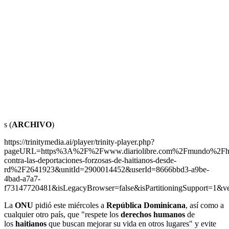
s (
ARCHIVO
)
https://trinitymedia.ai/player/trinity-player.php?
pageURL=https%3A%2F%2Fwww.diariolibre.com%2Fmundo%2F
contra-las-deportaciones-forzosas-de-haitianos-desde-
rd%2F2641923&unitId=2900014452&userId=8666bbd3-a9be-
4bad-a7a7-
f73147720481&isLegacyBrowser=false&isPartitioningSupport=1
La
ONU
pidió este miércoles a
República Dominicana
, así como a
cualquier otro país, que "respete los
derechos humanos
de
los
haitianos
que buscan mejorar su vida en otros lugares" y evite