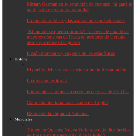
Miriam Germán en su rendición de cuentas: “ni gané ni
perdí, solo me marcho tranquila”
La función pública y las aspiraciones presidenciales
"El mundo se quedó dormido": 5 claves de una de las
mayores ofensivas de Rusia en territorio de Ucrania
desde que empezó la guerra
Ilusión monetaria y engaños de las estadísticas
Historia
El pueblo debe conocer mejor sobre la Restauración
La division territorial
Importantes cambios en servicios de visas de EE.UU.
Clarinada libertaria tras la caída de Trujillo
Bloque de la Dignidad Nacional
Mundiales
Tiroteo en Queens, Nueva York, que dejó diez heridos
no fue un ataque terrorista, dice la Policía