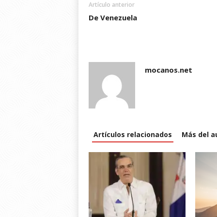
Artículo anterior
)
)
)
n
d
De Venezuela
o
w
)
mocanos.net
Artículos relacionados
Más del a