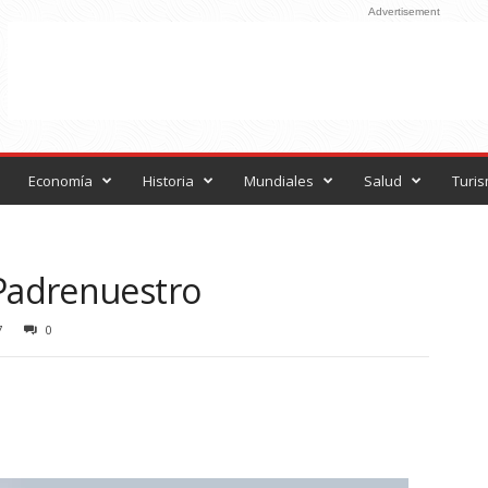
Advertisement
Economía
Historia
Mundiales
Salud
Turi
 Padrenuestro
7
0