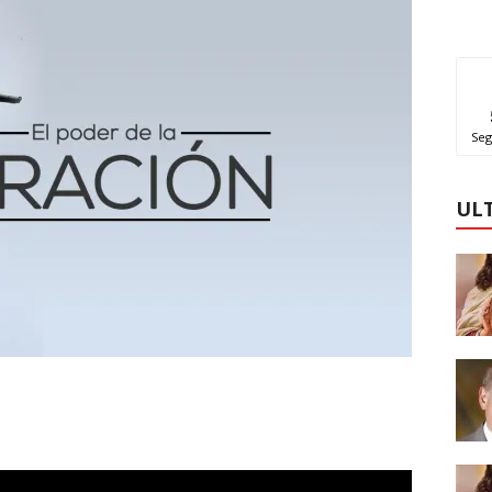
Seg
UL