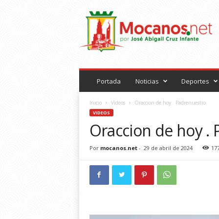
M
o
c
a
n
o
s
.
Portada
Noticias
Deportes
n
e
Inicio
Videos
Oraccion de hoy . Padrenuestro
t
VIDEOS
Oraccion de hoy .
Por
mocanos.net
-
29 de abril de 2024
17