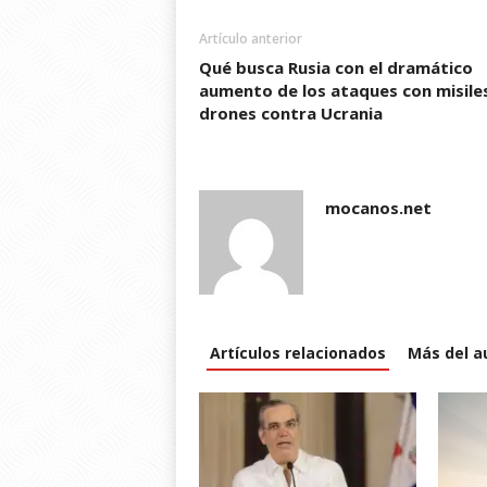
o
o
w
o
w
w
w
)
w
i
Artículo anterior
)
)
)
n
d
Qué busca Rusia con el dramático
o
w
aumento de los ataques con misile
)
drones contra Ucrania
mocanos.net
Artículos relacionados
Más del a