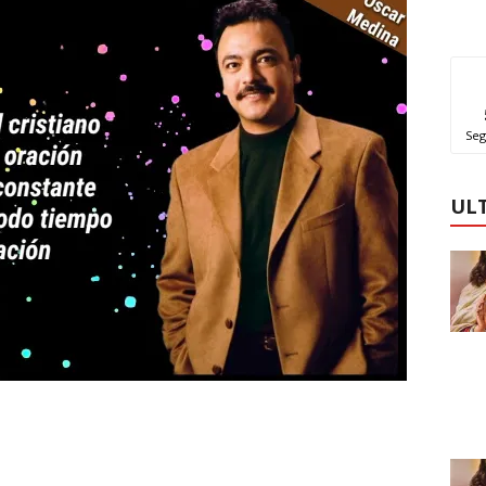
Seg
UL