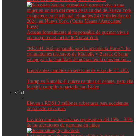
Acusan formalmente al responsable de quemar viva a
una mujer en el metro de Nueva York
"EE.UU. está preparado para la presidenta Harris": los
contundentes discursos de Michelle y Barack Obama
en apoyo a la candidata demócrata en la convención…
Importantes cambios en servicios de visas de EE.UU.
Trump vs Kamala: él quiere cambiar el debate, pero ella
le exige cumplir lo pactado con Biden
Salud
Elevan a RD$1.3 millones coberturas para accidentes
de tránsito en el país
Las infecciones bacterianas representan del 15% – 30%
de las afecciones de garganta en niños
La importancia de una historia clínica única para la