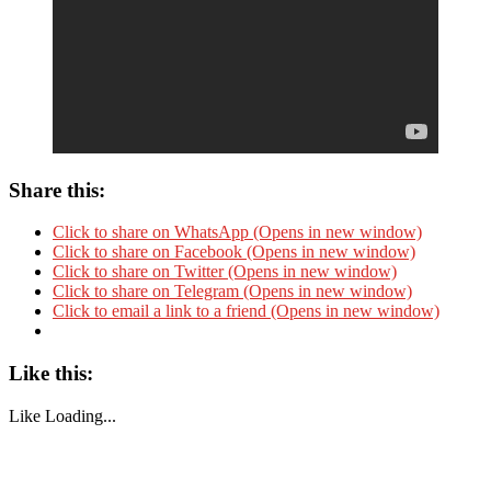
Share this:
Click to share on WhatsApp (Opens in new window)
Click to share on Facebook (Opens in new window)
Click to share on Twitter (Opens in new window)
Click to share on Telegram (Opens in new window)
Click to email a link to a friend (Opens in new window)
Like this:
Like
Loading...