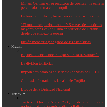
Miriam Germán en su rendición de cuentas: “ni gané ni
perdí, solo me marcho tranquila”
La función pública y las aspiraciones presidenciales
"El mundo se quedó dormido": 5 claves de una de las
mayores ofensivas de Rusia en territorio de Ucrania
desde que empezó la guerra
Ilusión monetaria y engaños de las estadísticas
Historia
El pueblo debe conocer mejor sobre la Restauración
La division territorial
Importantes cambios en servicios de visas de EE.UU.
Clarinada libertaria tras la caída de Trujillo
Bloque de la Dignidad Nacional
Mundiales
Tiroteo en Queens, Nueva York, que dejó diez heridos
no fue un ataque terrorista, dice la Policía