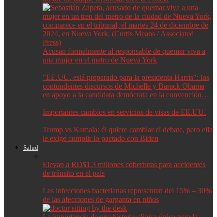
Acusan formalmente al responsable de quemar viva a
una mujer en el metro de Nueva York
"EE.UU. está preparado para la presidenta Harris": los
contundentes discursos de Michelle y Barack Obama
en apoyo a la candidata demócrata en la convención…
Importantes cambios en servicios de visas de EE.UU.
Trump vs Kamala: él quiere cambiar el debate, pero ella
le exige cumplir lo pactado con Biden
Salud
Elevan a RD$1.3 millones coberturas para accidentes
de tránsito en el país
Las infecciones bacterianas representan del 15% – 30%
de las afecciones de garganta en niños
La importancia de una historia clínica única para la