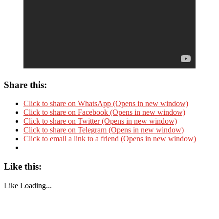
Share this:
Click to share on WhatsApp (Opens in new window)
Click to share on Facebook (Opens in new window)
Click to share on Twitter (Opens in new window)
Click to share on Telegram (Opens in new window)
Click to email a link to a friend (Opens in new window)
Like this:
Like
Loading...