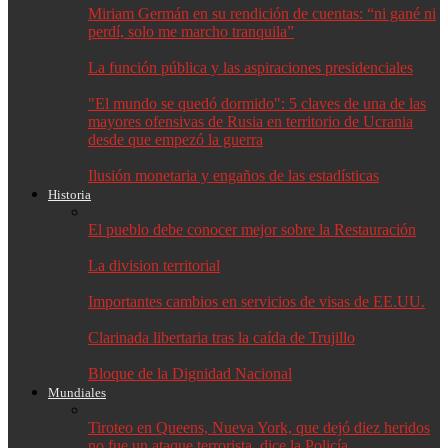
Miriam Germán en su rendición de cuentas: “ni gané ni
perdí, solo me marcho tranquila”
La función pública y las aspiraciones presidenciales
"El mundo se quedó dormido": 5 claves de una de las
mayores ofensivas de Rusia en territorio de Ucrania
desde que empezó la guerra
Ilusión monetaria y engaños de las estadísticas
Historia
El pueblo debe conocer mejor sobre la Restauración
La division territorial
Importantes cambios en servicios de visas de EE.UU.
Clarinada libertaria tras la caída de Trujillo
Bloque de la Dignidad Nacional
Mundiales
Tiroteo en Queens, Nueva York, que dejó diez heridos
no fue un ataque terrorista, dice la Policía