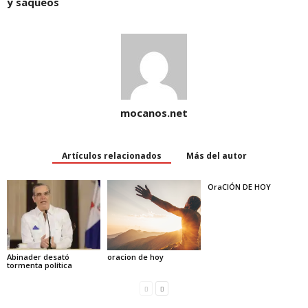
)
y saqueos
mocanos.net
Artículos relacionados
Más del autor
OraCIÓN DE HOY
Abinader desató
oracion de hoy
tormenta política