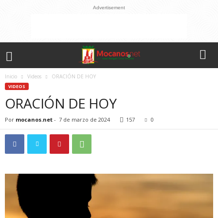
Advertisement
Inicio
Videos
ORACIÓN DE HOY
VIDEOS
ORACIÓN DE HOY
Por
mocanos.net
-
7 de marzo de 2024
157
0