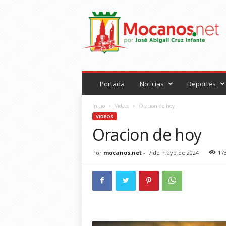
M
o
c
a
n
o
s
.
Portada
Noticias
Deportes
n
e
Inicio
Videos
Oracion de hoy
t
VIDEOS
Oracion de hoy
Por
mocanos.net
-
7 de mayo de 2024
17