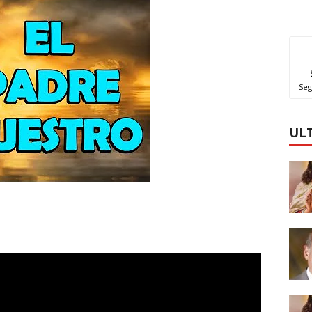
Seg
UL