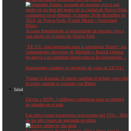
Acusan formalmente al responsable de quemar viva a
una mujer en el metro de Nueva York
"EE.UU. está preparado para la presidenta Harris": los
contundentes discursos de Michelle y Barack Obama
en apoyo a la candidata demócrata en la convención…
Importantes cambios en servicios de visas de EE.UU.
Trump vs Kamala: él quiere cambiar el debate, pero ella
le exige cumplir lo pactado con Biden
Salud
Elevan a RD$1.3 millones coberturas para accidentes
de tránsito en el país
Las infecciones bacterianas representan del 15% – 30%
de las afecciones de garganta en niños
La importancia de una historia clínica única para la