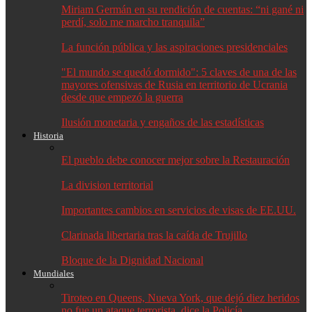
Miriam Germán en su rendición de cuentas: “ni gané ni
perdí, solo me marcho tranquila”
La función pública y las aspiraciones presidenciales
"El mundo se quedó dormido": 5 claves de una de las
mayores ofensivas de Rusia en territorio de Ucrania
desde que empezó la guerra
Ilusión monetaria y engaños de las estadísticas
Historia
El pueblo debe conocer mejor sobre la Restauración
La division territorial
Importantes cambios en servicios de visas de EE.UU.
Clarinada libertaria tras la caída de Trujillo
Bloque de la Dignidad Nacional
Mundiales
Tiroteo en Queens, Nueva York, que dejó diez heridos
no fue un ataque terrorista, dice la Policía