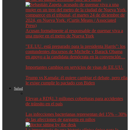
Acusan formalmente al responsable de quemar viva a
una mujer en el metro de Nueva York
"EE.UU. está preparado para la presidenta Harris": los
contundentes discursos de Michelle y Barack Obama
en apoyo a la candidata demócrata en la convención…
Importantes cambios en servicios de visas de EE.UU.
Trump vs Kamala: él quiere cambiar el debate, pero ella
le exige cumplir lo pactado con Biden
Salud
Elevan a RD$1.3 millones coberturas para accidentes
de tránsito en el país
Las infecciones bacterianas representan del 15% – 30%
de las afecciones de garganta en niños
La importancia de una historia clínica única para la