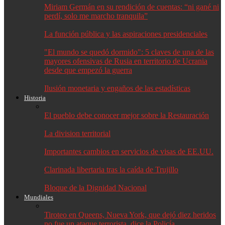
Miriam Germán en su rendición de cuentas: “ni gané ni
perdí, solo me marcho tranquila”
La función pública y las aspiraciones presidenciales
"El mundo se quedó dormido": 5 claves de una de las
mayores ofensivas de Rusia en territorio de Ucrania
desde que empezó la guerra
Ilusión monetaria y engaños de las estadísticas
Historia
El pueblo debe conocer mejor sobre la Restauración
La division territorial
Importantes cambios en servicios de visas de EE.UU.
Clarinada libertaria tras la caída de Trujillo
Bloque de la Dignidad Nacional
Mundiales
Tiroteo en Queens, Nueva York, que dejó diez heridos
no fue un ataque terrorista, dice la Policía